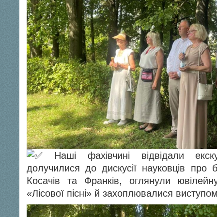
Наші фахівчині відвідали екс
долучилися до дискусії науковців про б
Косачів та Франків, оглянули ювілейн
«Лісової пісні» й захоплювалися виступо