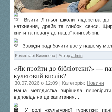
Візити Літньої школи лідерства до
натхнення, драйв та глибокі сенси. Щ
книги та повагу до нашої книгозбірні.
Завжди раді бачити вас у нашому мол
до
Коментарі Вимкнено
| Автор
admin
Літо,
натхнення
«Як пройти до бібліотеки?» — па
та
молодь
культовий вислів?
у
нашому
30.07.2026 о 12:09 | Категорія:
Новини
просторі
Наша методистка вирішила перевірити
відповідь на це запитання…
У ролі «культурної туристки» пан