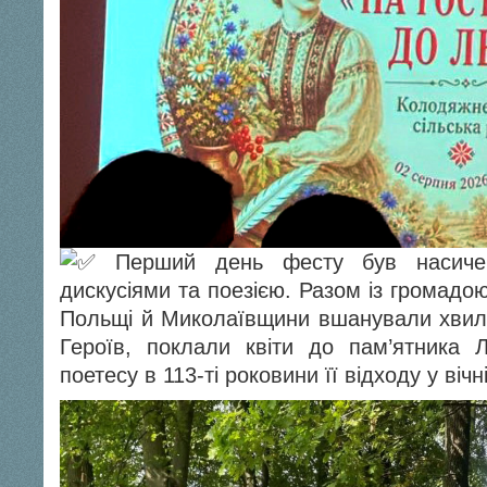
Перший день фесту був насиче
дискусіями та поезією. Разом із громадо
Польщі й Миколаївщини вшанували хвил
Героїв, поклали квіти до пам’ятника Л
поетесу в 113-ті роковини її відходу у вічн