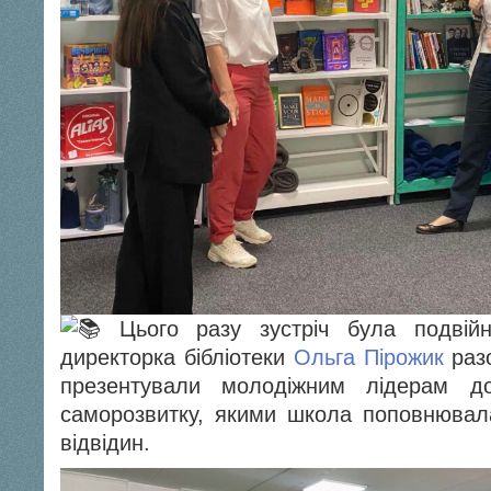
Цього разу зустріч була подвійн
директорка бібліотеки
Ольга Пірожик
раз
презентували молодіжним лідерам до
саморозвитку, якими школа поповнюва
відвідин.