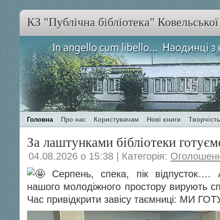
КЗ "Публічна бібліотека" Ковельсько
Головна
Про нас
Користувачам
Нові книги
Творчість
За лаштунками бібліотеки готуєм
04.08.2026 о 15:38 | Категорія:
Оголошен
Серпень, спека, пік відпусток…. 
нашого молодіжного простору вирують спр
Час привідкрити завісу таємниці: МИ 