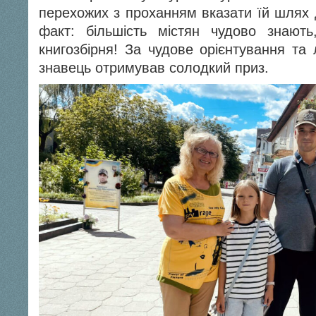
перехожих з проханням вказати їй шлях д
факт: більшість містян чудово знают
книгозбірня! За чудове орієнтування та
знавець отримував солодкий приз.