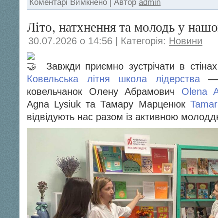
Коментарі Вимкнено
| Автор
admin
«На
гостини
Літо, натхнення та молодь у наш
до
Лесі»
30.07.2026 о 14:56 | Категорія:
Новини
Завжди приємно зустрічати в стінах 
Ковельська літня школа лідерства
— 
ковельчанок Олену Абрамович
Olena 
Agna Lysiuk та Тамару Марценюк
Tamar
відвідують нас разом із активною молодд