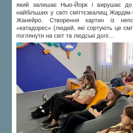
який залишає Нью-Йорк і вирушає до
найбільших у світі сміттєзвалищ Жардім
Жанейро. Створення картин із непо
«катадорес» (людей, які сортують це см
поглянути на світ та людські долі…