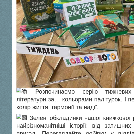
Розпочинаємо серію тижневих 
літератури за… кольорами палітурок. І 
колір життя, гармонії та надії.
Зелені обкладинки нашої книжкової 
найрізноманітніші історії: від затишни
пригод. Переглядайте добірку у відді