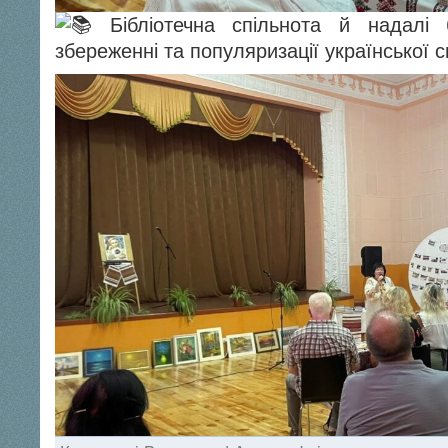
Бібліотечна спільнота й надалі 
збереженні та популяризації української 
до