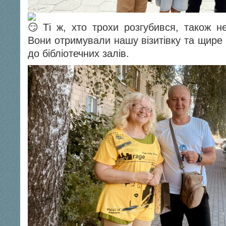
Ті ж, хто трохи розгубився, також н
Вони отримували нашу візитівку та щире
до бібліотечних залів.