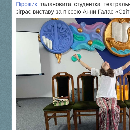
Пірожик
талановита студентка театраль
зіграє виставу за п’єсою Анни Галас «Світ