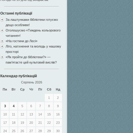
Останні публікації
За лаштунками бібліотеки готуємо
дещо особливе!
Оголошуємо «Тиждень кольорового
читання»!
«На гостини до Лесі»
Літо, натхнення та молодь у нашому
просторі
«Як пройти до бібліотеки?» —
пам’ятаєте цей культовий вислів?
Календар публікацій
Серпень 2026
Пн
Вт
Ср
Чт
Пт
Сб
Нд
1
2
3
4
5
6
7
8
9
10
11
12
13
14
15
16
17
18
19
20
21
22
23
24
25
26
27
28
29
30