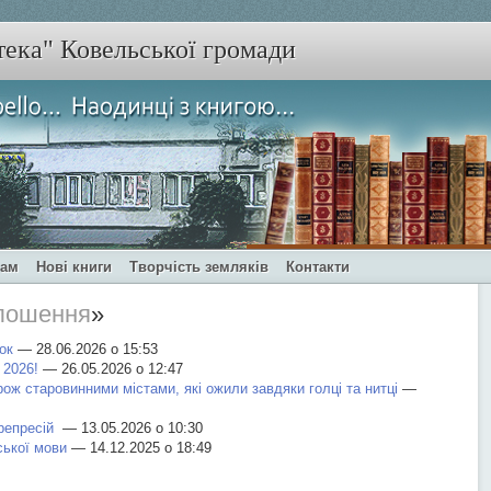
тека" Ковельської громади
чам
Нові книги
Творчість земляків
Контакти
лошення
»
ок
— 28.06.2026 о 15:53
 2026!
— 26.05.2026 о 12:47
ож старовинними містами, які ожили завдяки голці та нитці
—
 репресій
— 13.05.2026 о 10:30
ької мови
— 14.12.2025 о 18:49