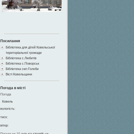
Посилання
Бібліотека для дітей Ковельської
територіальної громади
Бібліотека с.Любитів
Бібліотека с.Поворськ
Бібліотека смт.Голоби
Вісті Ковельщини
Погода в місті
Погода
Ковель
вологість:
тиск:
вітер:
Погода на 10 днів від
sinoptik.ua