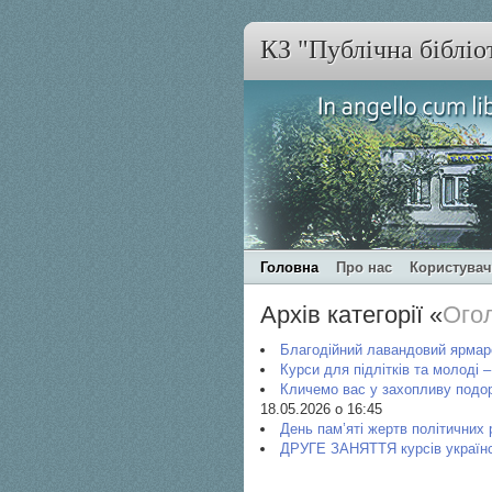
КЗ "Публічна бібліо
Головна
Про нас
Користува
Архів категорії «
Ого
Благодійний лавандовий ярмар
Курси для підлітків та молоді –
Кличемо вас у захопливу подор
18.05.2026 о 16:45
День пам’яті жертв політичних
ДРУГЕ ЗАНЯТТЯ курсів українс