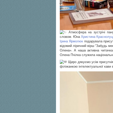
Атмосфера на зустрічі пан
словом. Юна
Христина Краснолуц
Ірина Ярмолюк
подарувала присут
відомий ліричний вірш “Забудь ме
Олена». А наша активна читачка
Олена Пчілка служила національні
Щиро дякуємо усім присутнім,
філіжанкою інтелектуальної кави