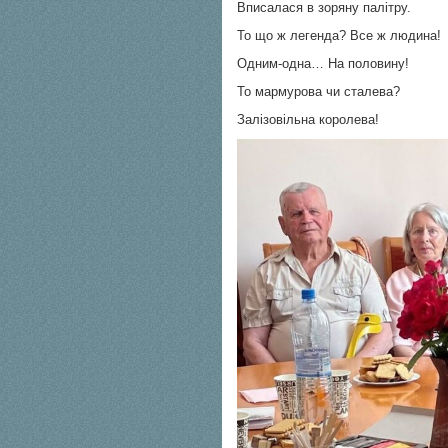
Вписалася в зоряну палітру.
То що ж легенда? Все ж людина!
Одним-одна… На половину!
То мармурова чи сталева?
Залізовільна королева!