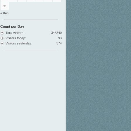
31
« Лип
Count per Day
Total visitors:
348340
Visitors today:
93
Visitors yesterday:
374