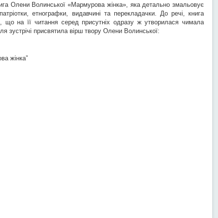
нига Олени Волинської «Мармурова жінка», яка детально змальовує
патріотки, етнографки, видавчині та перекладачки. До речі, книга
й, що на її читання серед присутніх одразу ж утворилася чимала
сля зустрічі присвятила вірш твору Олени Волинської:
ва жінка”