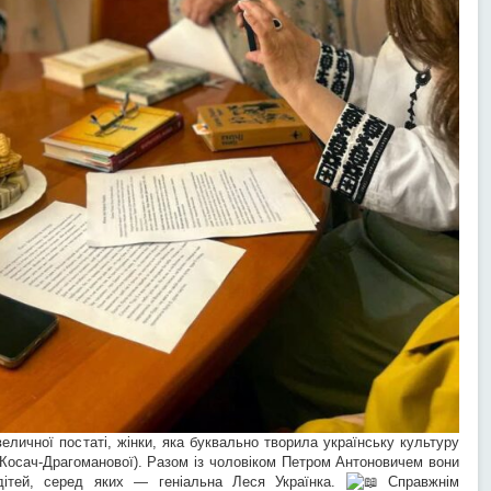
личної постаті, жінки, яка буквально творила українську культуру
Косач-Драгоманової). Разом із чоловіком Петром Антоновичем вони
дітей, серед яких — геніальна Леся Українка.
Справжнім