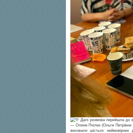
Далі розмова перейшла до ве
— Олени Пчілки (Ольги Петрівни 
виховали шістьох неймовірних 