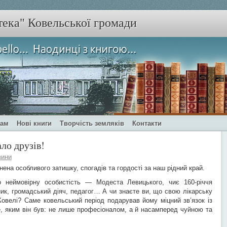
тека" Ковельської громади
чам
Нові книги
Творчість земляків
Контакти
ало друзів!
вини
ена особливого затишку, спогадів та гордості за наш рідний край.
о неймовірну особистість — Модеста Левицького, чиє 160-річчя
ик, громадський діяч, педагог… А чи знаєте ви, що свою лікарську
Ковелі? Саме ковельський період подарував йому міцний зв’язок із
е, яким він був: не лише професіоналом, а й насамперед чуйною та