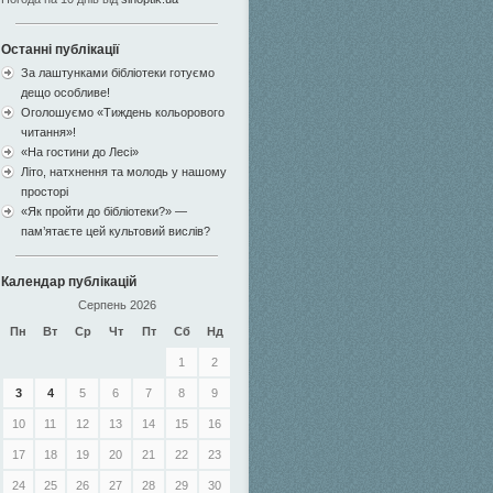
Останні публікації
За лаштунками бібліотеки готуємо
дещо особливе!
Оголошуємо «Тиждень кольорового
читання»!
«На гостини до Лесі»
Літо, натхнення та молодь у нашому
просторі
«Як пройти до бібліотеки?» —
пам’ятаєте цей культовий вислів?
Календар публікацій
Серпень 2026
Пн
Вт
Ср
Чт
Пт
Сб
Нд
1
2
3
4
5
6
7
8
9
10
11
12
13
14
15
16
17
18
19
20
21
22
23
24
25
26
27
28
29
30