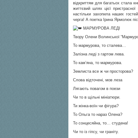
відкриттям для багатьох стала к
життєвий шлях цієї пристрасної 
настільки захопила наших госте
черга! А поетка Ірина Ярмолюк пі
МАРМУРОВА ЛЕДІ
Твору Олени Волинської “Мармуро
То мармурова, то сталева…
Залізна леді з гартом лева.
То кам’яна, то мармурова.
Землиста все ж чи просторова?
Слова відточені, мов леза
Лягають повагом в поези
Чи то в щільні мініатюри.
Ти жінка-воїн чи фігура?
То Ольга то нараз Олена?
То сонцесяйна, то… студена!
Чи то із гіпсу, чи граніту.