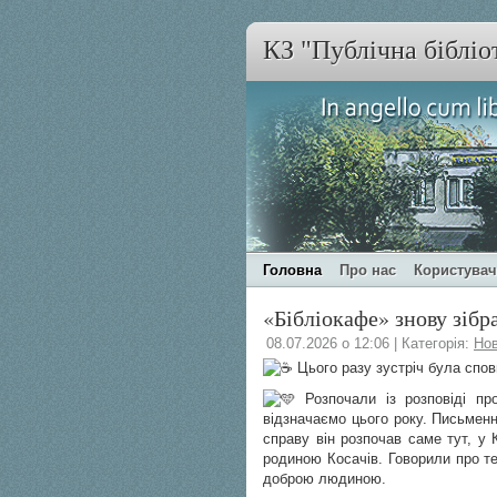
КЗ "Публічна бібліо
Головна
Про нас
Користува
«Бібліокафе» знову зібр
08.07.2026 о 12:06 | Категорія:
Но
Цього разу зустріч була сповн
Розпочали із розповіді пр
відзначаємо цього року. Письменн
справу він розпочав саме тут, у 
родиною Косачів. Говорили про т
доброю людиною.