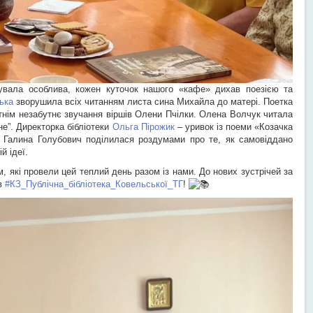
увала особлива, кожен куточок нашого «кафе» дихав поезією та
ька
зворушила всіх читанням листа сина Михайла до матері. Поетка
нім незабутнє звучання віршів Олени Пчілки. Олена Волчук читала
не”. Директорка бібліотеки
Ольга Пірожик
– уривок із поеми «Козачка
 Галина Голубович поділилася роздумами про те, як самовіддано
й ідеї.
 які провели цей теплий день разом із нами. До нових зустрічей за
 в
#КЗ_Публічна_бібліотека_Ковельської_ТГ
!