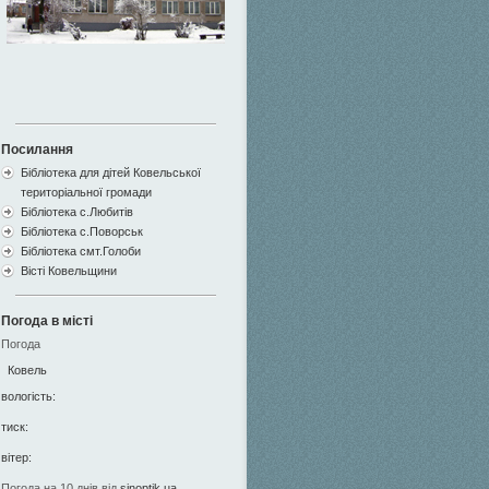
Посилання
Бібліотека для дітей Ковельської
територіальної громади
Бібліотека с.Любитів
Бібліотека с.Поворськ
Бібліотека смт.Голоби
Вісті Ковельщини
Погода в місті
Погода
Ковель
вологість:
тиск:
вітер:
Погода на 10 днів від
sinoptik.ua