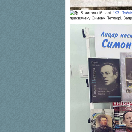
В читальній залі
#КЗ_Публі
присвячену Симону Петлюрі. Запр