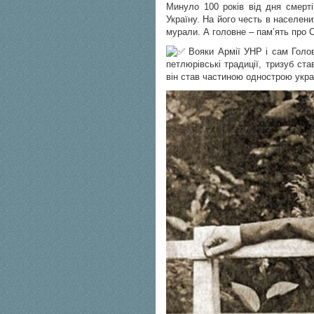
Минуло 100 років від дня смерт
Україну. На його честь в населени
мурали. А головне – пам’ять про 
Вояки Армії УНР і сам Голо
петлюрівські традиції, тризуб ст
він став частиною однострою украї