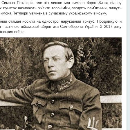
і Симона Петлюри, але він лишається символ боротьби за вільну
х пунктах називають об’єкти топоніміки, зводять пам’ятники, пишуть
Симона Петлюри увічнена в сучасному українському війську.
вний отаман носили на однострої нарукавний тризуб. Продовжуючи
ав частиною військової айдентики Сил оборони України. З 2017 року
нських воїнів.