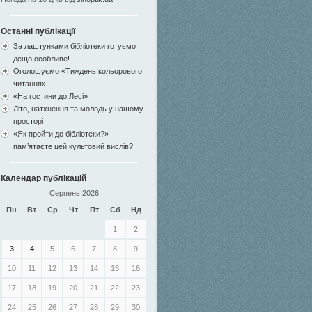
Останні публікації
За лаштунками бібліотеки готуємо
дещо особливе!
Оголошуємо «Тиждень кольорового
читання»!
«На гостини до Лесі»
Літо, натхнення та молодь у нашому
просторі
«Як пройти до бібліотеки?» —
пам’ятаєте цей культовий вислів?
Календар публікацій
Серпень 2026
Пн
Вт
Ср
Чт
Пт
Сб
Нд
1
2
3
4
5
6
7
8
9
10
11
12
13
14
15
16
17
18
19
20
21
22
23
24
25
26
27
28
29
30