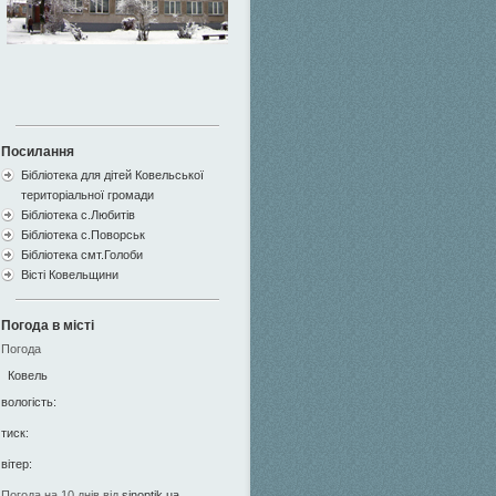
Посилання
Бібліотека для дітей Ковельської
територіальної громади
Бібліотека с.Любитів
Бібліотека с.Поворськ
Бібліотека смт.Голоби
Вісті Ковельщини
Погода в місті
Погода
Ковель
вологість:
тиск:
вітер:
Погода на 10 днів від
sinoptik.ua