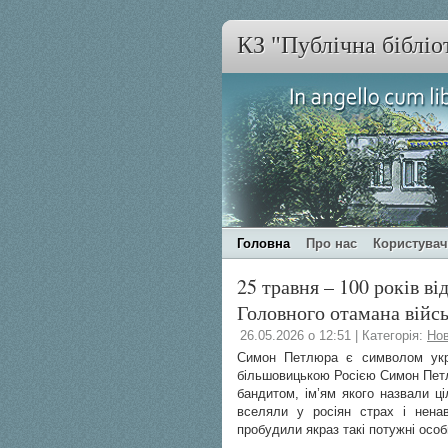
КЗ "Публічна бібліо
Головна
Про нас
Користува
25 травня – 100 років в
Головного отамана війс
26.05.2026 о 12:51 | Категорія:
Но
Симон Петлюра є символом украї
більшовицькою Росією Симон Петлю
бандитом, ім’ям якого назвали ціл
вселяли у росіян страх і ненав
пробудили якраз такі потужні осо