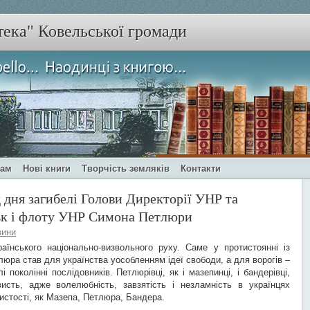
тека" Ковельської громади
чам
Нові книги
Творчість земляків
Контакти
ід дня загибелі Голови Директорії УНР та
ьк і флоту УНР Симона Петлюри
вини
нського національно-визвольного руху. Саме у протистоянні із
ра став для українства уособленням ідеї свободи, а для ворогів –
і поколінні послідовників. Петлюрівці, як і мазепинці, і бандерівці,
исть, адже волелюбність, завзятість і незламність в українцях
бистості, як Мазепа, Петлюра, Бандера.