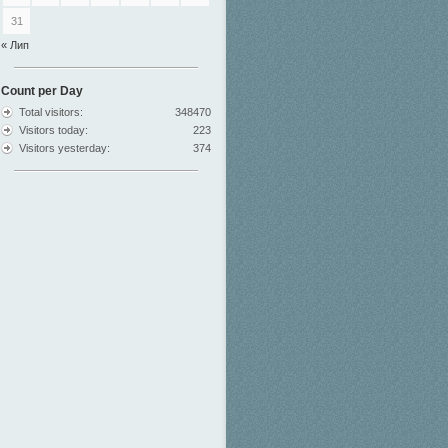
31
« Лип
Count per Day
Total visitors:
348470
Visitors today:
223
Visitors yesterday:
374