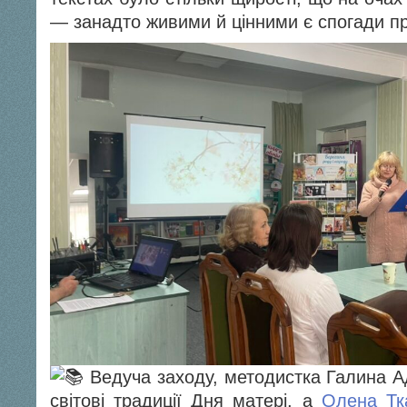
— занадто живими й цінними є спогади пр
Ведуча заходу, методистка Галина А
світові традиції Дня матері, а
Олена Тк