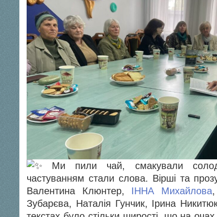
Ми пили чай, смакували солод
частуванням стали слова. Вірші та про
Валентина Клюнтер,
ІННА Михайлова
Зубарєва, Наталія Гунчик, Ірина Никитюк
текстах було стільки щирості, що на оча