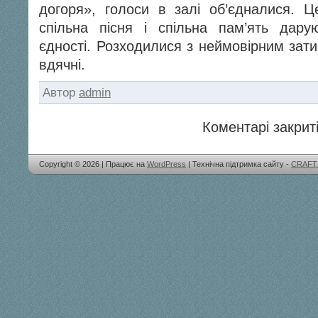
догоря», голоси в залі об’єдналися. 
спільна пісня і спільна пам’ять дару
єдності. Розходилися з неймовірним зати
вдячні.
Автор
admin
Коментарі закриті
Copyright © 2026 | Працює на
WordPress
| Технічна підтримка сайту -
CRAFT 