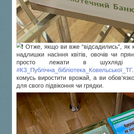
Отже, якщо ви вже “відсадились”, як к
надлишки насіння квітів, овочів чи пря
просто лежати в шухляді
#КЗ_Публічна_бібліотека_Ковельської_ТГ
комусь виростити врожай, а ви обов’язк
для свого підвіконня чи грядки.