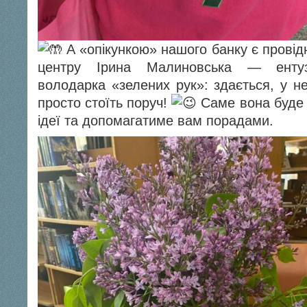
А «опікункою» нашого банку є провідн
центру Ірина Малиновська — ентузі
володарка «зелених рук»: здається, у не
просто стоїть поруч!
Саме вона буде 
ідеї та допомагатиме вам порадами.