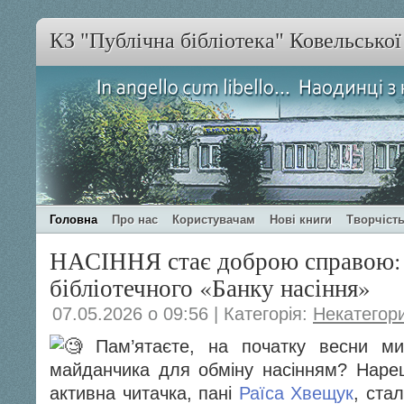
КЗ "Публічна бібліотека" Ковельсько
Головна
Про нас
Користувачам
Нові книги
Творчість
НАСІННЯ стає доброю справою: 
бібліотечного «Банку насіння»
07.05.2026 о 09:56 | Категорія:
Некатегор
Пам’ятаєте, на початку весни ми
майданчика для обміну насінням? Наре
активна читачка, пані
Раїса Хвещук
, ста