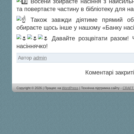
Восени збираєте насіння з найсильн
та повертаєте частину в бібліотеку для на
Також завжди діятиме прямий об
обираєте щось інше у нашому «Банку нас
Давайте розцвітати разом! 
насіннячко!
Автор
admin
Коментарі закриті
Copyright © 2026 | Працює на
WordPress
| Технічна підтримка сайту -
CRAFT 