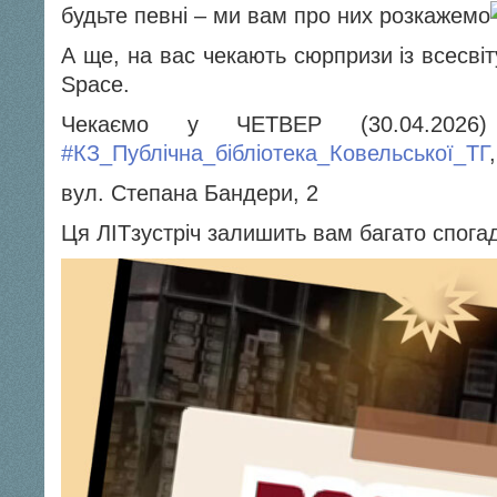
будьте певні – ми вам про них розкажемо
А ще, на вас чекають сюрпризи із всесві
Space.
Чекаємо у ЧЕТВЕР (30.04.202
#КЗ_Публічна_бібліотека_Ковельської_ТГ
,
вул. Степана Бандери, 2
Ця ЛІTзустріч залишить вам багато спогад