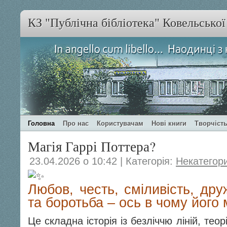
КЗ "Публічна бібліотека" Ковельсько
Головна
Про нас
Користувачам
Нові книги
Творчість
Магія Гаррі Поттера?
23.04.2026 о 10:42 | Категорія:
Некатегор
Любов, честь, сміливість, др
та боротьба – ось в чому його 
Це складна історія із безліччю ліній, теор