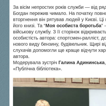
За вісім непростих років служби — від р
Богдан пережив чимало. На початку пов
вторгнення він рятував людей у Києві. Ці 
його книзі. Та “
Моя особиста боротьба
”
військову службу. З її сторінок відкриває
особистість автора: спортсмен-ралліст, д
нового виду бензину, будівельник. Щирі ві
слухачів допомогли ще краще відчути хар
автора.
Модерувала зустріч
Галина Адининська
«Публічна бібліотека».