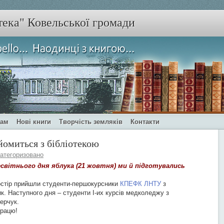
тека" Ковельської громади
чам
Нові книги
Творчість земляків
Контакти
йомиться з бібліотекою
атегоризовано
світнього дня яблука (21 жовтня) ми й підготувались
остір прийшли студенти-першокурсники
КПЕФК ЛНТУ
з
к. Наступного дня – студенти I-их курсів медколеджу з
ерчук.
працю!