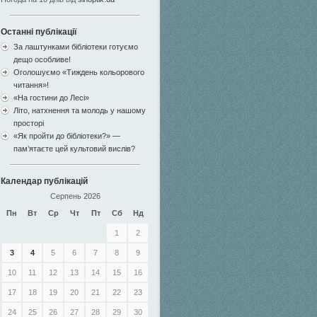
Останні публікації
За лаштунками бібліотеки готуємо
дещо особливе!
Оголошуємо «Тиждень кольорового
читання»!
«На гостини до Лесі»
Літо, натхнення та молодь у нашому
просторі
«Як пройти до бібліотеки?» —
пам’ятаєте цей культовий вислів?
Календар публікацій
Серпень 2026
Пн
Вт
Ср
Чт
Пт
Сб
Нд
1
2
3
4
5
6
7
8
9
10
11
12
13
14
15
16
17
18
19
20
21
22
23
24
25
26
27
28
29
30