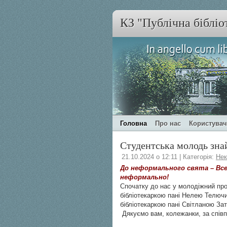
КЗ "Публічна бібліо
Головна
Про нас
Користува
Студентська молодь зна
21.10.2024 о 12:11 | Категорія:
Нек
Д
о неформального свята – Все
неформально!
Спочатку до нас у молодіжний пр
бібліотекаркою пані Нелею Телючи
бібліотекаркою пані Світланою Зат
Дякуємо вам, колежанки, за спів