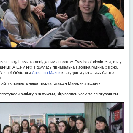
я з відділами та довідковим апаратом Публічної бібліотеки, а й у
одним!) А ще у них відбулась пізнавальна виховна година (звісно,
лічної бібліотеки
Ангеліна Махню
к, студенти дізнались багато
т.
 яблук провела наша творча Клавдія Макарук з відділу
устували випічку з яблуками, зігрівались чаєм та спілкуванням.