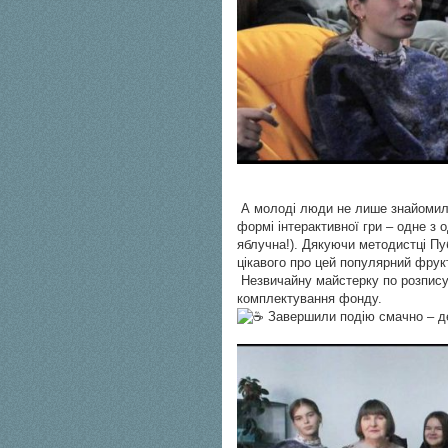
А молоді люди не лише знайомилис
формі інтерактивної гри – одне з 
яблучна!). Дякуючи методистці Пуб
цікавого про цей популярний фрук
Незвичайну майстерку по розпису
комплектування фонду.
Завершили подію смачно – дег