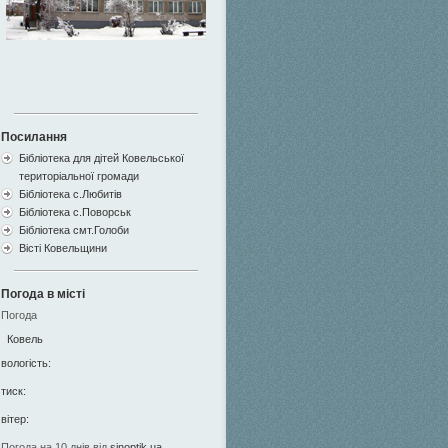
Посилання
Бібліотека для дітей Ковельської
територіальної громади
Бібліотека с.Любитів
Бібліотека с.Поворськ
Бібліотека смт.Голоби
Вісті Ковельщини
Погода в місті
Погода
Ковель
вологість:
тиск:
вітер:
Погода на 10 днів від
sinoptik.ua