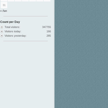
31
« Лип
Count per Day
Total visitors:
347755
Visitors today:
166
Visitors yesterday:
285