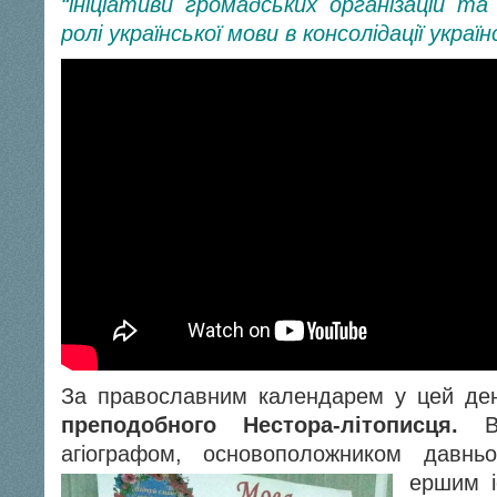
“ініціативи громадських організацій та
ролі української мови в консолідації украї
За православним календарем у цей де
преподобного Нестора-літописця.
Ві
агіографом, основоположником давньор
ершим і