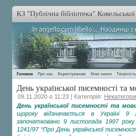
КЗ "Публічна бібліотека" Ковельсько
Головна
Про нас
Користувачам
Нові книги
Творчість
День української писемності та м
09.11.2020 о 11:23 | Категорія:
Некатегор
День української писемності та мо
щороку відзначається в Україні 9 
започатковано 9 листопада 1997 рок
1241/97 “Про День української писемнос