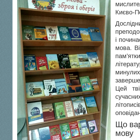
мислит
Києво-П
Дослідн
преподо
і почина
мова. В
пам’ят
літерат
минул
заверше
Цей тві
сучасних
літописі
оповідан
Що вар
мову