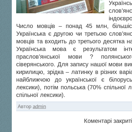
Україн
слов
індоєвр
Число мовців – понад 45 млн, більшіс
Українська є другою чи третьою слов’ян
мовців та входить до третього десятка н
Українська мова є результатом інте
праслов’янської мови ? полянськог
сіверянського. Для запису нашої мови в
кирилицю, зрідка – латинку в різних варі
найближчою до української є білорус
лексики), потім польська (70% спільної 
спільної лексики).
Автор
admin
Коментарі закриті