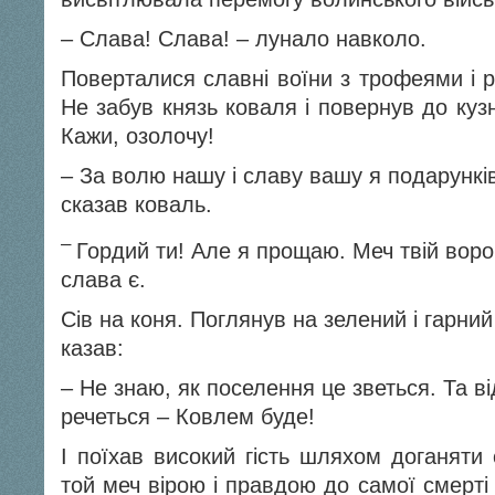
– Слава! Слава! – лунало навколо.
Поверталися славні воїни з трофеями і р
Не забув князь коваля і повернув до куз
Кажи, озолочу!
– За волю нашу і славу вашу я подарункі
сказав коваль
–
Гордий ти! Але я прощаю. Меч твій ворога
слава є.
Сів на коня. Поглянув на зелений і гарний
казав:
– Не знаю, як поселення це зветься. Та ві
речеться – Ковлем буде!
І поїхав високий гість шляхом доганяти 
той меч вірою і правдою до самої смерті