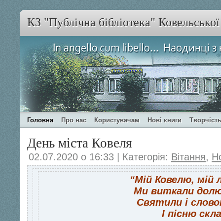
КЗ "Публічна бібліотека" Ковельсько
Головна
Про нас
Користувачам
Нові книги
Творчість
День міста Ковеля
02.07.2020 о 16:33 | Категорія:
Вітання
,
Н
“Мій Ковелю, мій 
Ми виткали долю 
Святили і слово
І пісню скл