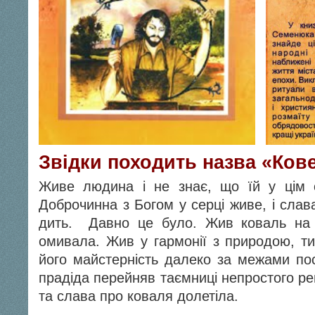
Звідки походить назва «Ков
Живе людина і не знає, що їй у цім с
Доброчинна з Богом у серці живе, і слав
дить. Давно це було. Жив коваль на о
омива­ла. Жив у гармонії з природою, ти
його майстерність далеко за межами пос
прадіда перейняв таємниці непростого ре
та слава про коваля долетіла.