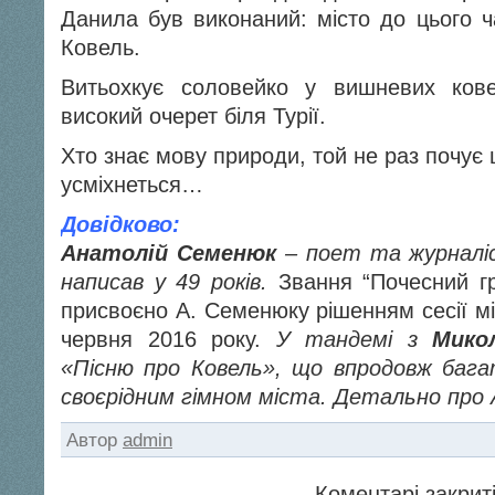
Данила був виконаний: місто до цього ч
Ковель.
Витьохкує соловейко у вишневих ков
високий очерет біля Турії.
Хто знає мову природи, той не раз почує 
усміхнеться…
Довідково:
Анатолій Семенюк
– поет та журналіс
написав у 49 років.
Звання “Почесний г
присвоєно А. Семенюку рішенням сесії мі
червня 2016 року.
У тандемі з
Мико
«Пісню про Ковель», що впродовж бага
своєрідним гімном міста. Детально про
Автор
admin
Коментарі закриті