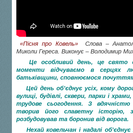
«Пісня про Ковель»
Слова – Анатол
Миколи Гереса. Виконує – Володимир Ми
Це особливий день, це свято є
моменти відчуваємо в серцях л
батьківщини, сповнюємося почуттям
Цей день об’єднує усіх, кому дорог
вулиці, будівлі, сквери, парки і храми
трудове сьогодення. З вдячністю
творив його славетну історію, з
розбудовував та боронив від ворога.
Нехай ковельчан і надалі об’єднує 