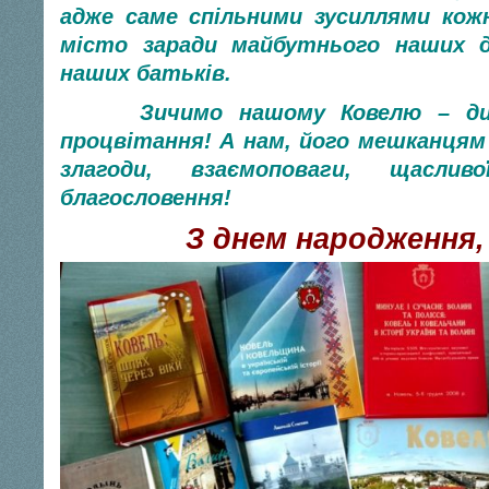
адже саме спільними зусиллями ко
місто заради майбутнього наших 
наших батьків.
Зичимо нашому Ковелю – динам
процвітання! А нам, його мешканця
злагоди, взаємоповаги, щасли
благословення!
З днем народження, 