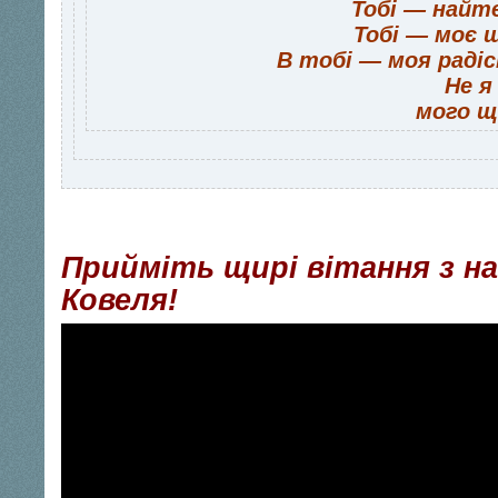
Тобі — найт
Тобі — моє щ
В тобі — моя раді
Не я
мого щ
Прийміть щирі вітання з н
Ковеля!