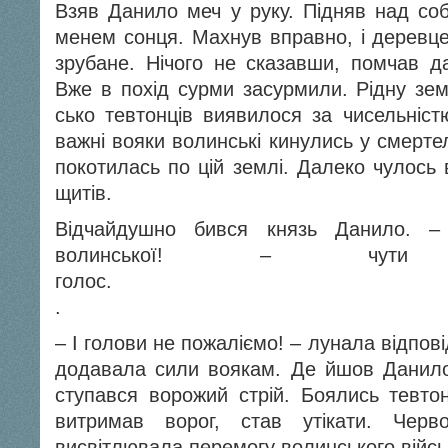
Взяв Данило меч у руку. Підняв над соб
менем сонця. Махнув вправно, і деревце
зрубане. Нічого не сказавши, помчав д
Вже в похід сурми засурмили. Рідну зем
сько тевтонців виявилося за чисельністю
важні вояки волинські кинулись у смертел
покотилась по цій землі. Далеко чулось 
щитів.
Відчайдушно бився князь Данило. –
волинської! – чут
гол
.
– І голови не пожаліємо! – лунала відпові
додавала сили воякам. Де йшов Данило
ступався ворожий стрій. Боялись тевто
витримав ворог, став утікати. Черв
висвітлювала перемогу волинського війсь