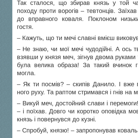
Так сталося, що збирав князь у той ч
походу проти ворогів – тевтонців. Заїха
до вправного коваля. Поклоном низьки
гостя.
– Кажуть, що ти мечі славні вмієш виковув
– Не знаю, чи мої мечі чудодійні. А ось тві
взявши у князя меч, зігнув двома руками т
була велика образа! За такий вчинок 
могла.
– Як ти посмів? – скипів Данило. І вже
ного руху. Та раптом стримався і гнів на 
– Викуй меч, достойний слави і перемоги
– і поїхав. Довго чи коротко оповідка м
князь і повернувся до кузні.
– Спробуй, князю! – запропонував коваль