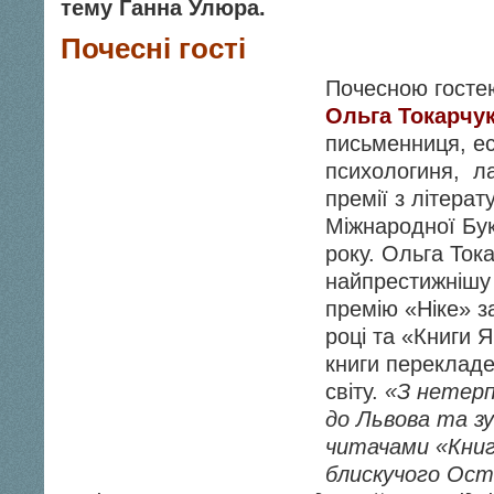
тему Ганна Улюра.
Почесні гості
Почесною госте
Ольга
Токарчу
письменниця, ес
психологиня, ла
премії з літерат
Міжнародної Бук
року. Ольга Тока
найпрестижнішу 
премію «Ніке» за
році та «Книги Я
книги перекладе
світу.
«З нетерп
до Львова та зу
читачами «Книг
блискучого Ост