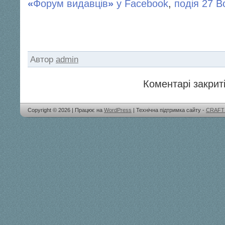
«
Форум видавців
»
у Facebook
,
подія 27 
Автор
admin
Коментарі закриті
Copyright © 2026 | Працює на
WordPress
| Технічна підтримка сайту -
CRAFT 