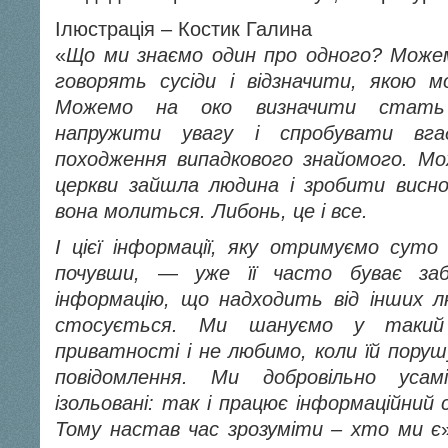
Ілюстрація – Костик Галина
«
Що ми знаємо один про одного? Можем
говорять сусіди і відзначити, якою м
Можемо на око визначити стать
напружити увагу і спробувати вг
походження випадкового знайомого. Мо
церкви зайшла людина і зробити висно
вона молиться. Либонь, це і все.
І цієї інформації, яку отримуємо сут
почувши,
—
уже її часто буває за
інформацію, що надходить від інших л
стосується. Ми шануємо у такий 
приватності і не любимо, коли їй пор
повідомлення. Ми добровільно усам
ізольовані: так і працює інформаційний 
Тому настав час зрозуміти – хто ми є