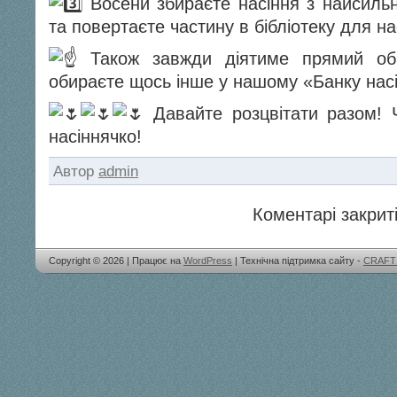
Восени збираєте насіння з найсильн
та повертаєте частину в бібліотеку для на
Також завжди діятиме прямий об
обираєте щось інше у нашому «Банку нас
Давайте розцвітати разом! 
насіннячко!
Автор
admin
Коментарі закриті
Copyright © 2026 | Працює на
WordPress
| Технічна підтримка сайту -
CRAFT 