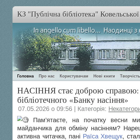
КЗ "Публічна бібліотека" Ковельсько
Головна
Про нас
Користувачам
Нові книги
Творчість
НАСІННЯ стає доброю справою: 
бібліотечного «Банку насіння»
07.05.2026 о 09:56 | Категорія:
Некатегор
Пам’ятаєте, на початку весни ми
майданчика для обміну насінням? Наре
активна читачка, пані
Раїса Хвещук
, ста