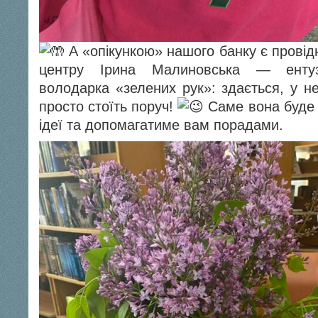
А «опікункою» нашого банку є провідн
центру Ірина Малиновська — ентузі
володарка «зелених рук»: здається, у не
просто стоїть поруч!
Саме вона буде 
ідеї та допомагатиме вам порадами.