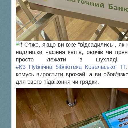
Отже, якщо ви вже “відсадились”, як к
надлишки насіння квітів, овочів чи пря
просто лежати в шухляді
#КЗ_Публічна_бібліотека_Ковельської_ТГ
комусь виростити врожай, а ви обов’язк
для свого підвіконня чи грядки.