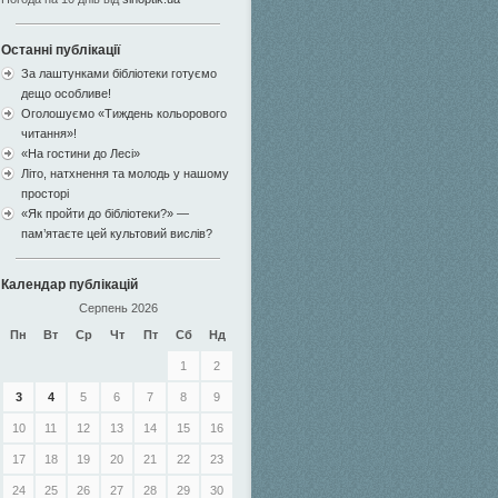
Останні публікації
За лаштунками бібліотеки готуємо
дещо особливе!
Оголошуємо «Тиждень кольорового
читання»!
«На гостини до Лесі»
Літо, натхнення та молодь у нашому
просторі
«Як пройти до бібліотеки?» —
пам’ятаєте цей культовий вислів?
Календар публікацій
Серпень 2026
Пн
Вт
Ср
Чт
Пт
Сб
Нд
1
2
3
4
5
6
7
8
9
10
11
12
13
14
15
16
17
18
19
20
21
22
23
24
25
26
27
28
29
30