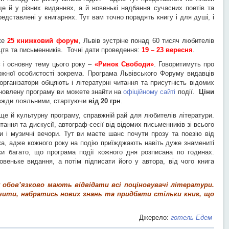
ще й у різних виданнях, а й новенькі надбання сучасних поетів та
представлені у книгарнях. Тут вам точно порадять книгу і для душі, і
же
25 книжковий форум
, Львів зустріне понад 60 тисяч любителів
цтв та письменників. Точні дати проведення:
19 – 23 вересня
.
і основну тему цього року –
«Ринок Свободи»
. Говоритимуть про
ожної особистості зокрема. Програма Львівського Форуму видавців
організатори обіцяють і літературні читання та присутність відомих
 Оновлену програму ви можете знайти на
офіційному сайті
події.
Ціни
вжди лояльними, стартуючи
від 20 грн
.
ще й культурну програму, справжній рай для любителів літератури.
ання та дискусії, автограф-сесії від відомих письменників зі всього
ви і музичні вечори. Тут ви маєте шанс почути прозу та поезію від
а, адже кожного року на подію приїжджають навіть дуже знамениті
ьки багато, що програма події кожного дня розписана по годинах.
веньке видання, а потім підписати його у автора, від чого книга
у обов’язково мають відвідати всі поціновувачі літератури.
очити, набратись нових знань та придбати стільки книг, що
Джерело:
готель Едем