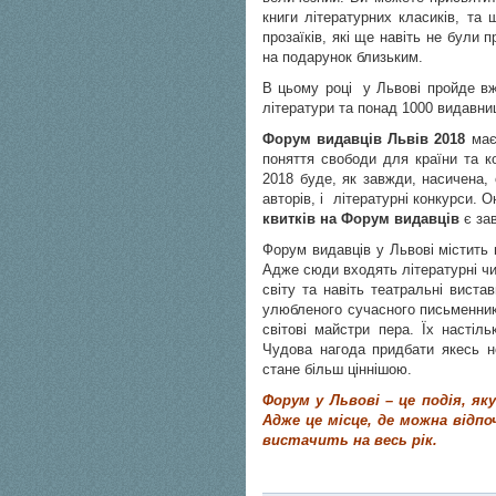
книги літературних класиків, та 
прозаїків, які ще навіть не були 
на подарунок близьким.
В цьому році у Львові пройде в
літератури та понад 1000 видавни
Форум видавців Львів 2018
має 
поняття свободи для країни та к
2018 буде, як завжди, насичена, 
авторів, і літературні конкурси.
квитків на Форум видавців
є за
Форум видавців у Львові містить 
Адже сюди входять літературні чит
світу та навіть театральні виста
улюбленого сучасного письменник
світові майстри пера. Їх настіл
Чудова нагода придбати якесь но
стане більш ціннішою.
Форум у Львові – це подія, як
Адже це місце, де можна відп
вистачить на весь рік.