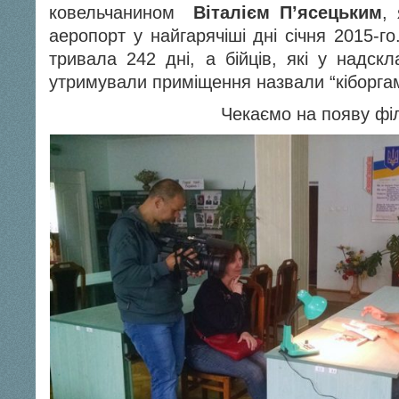
ковельчанином
Віталієм П’ясецьким
,
аеропорт у найгарячіші дні січня 2015-г
тривала 242 дні, а бійців, які у надск
утримували приміщення назвали “кіборг
Чекаємо на появу фі