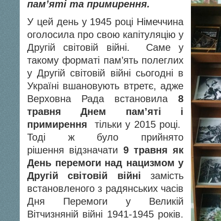
пам’яті та примирення.
У цей день у 1945 році Німеччина
оголосила про свою капітуляцію у
Другій світовій війні. Саме у
такому форматі пам’ять полеглих
у Другій світовій війні сьогодні в
Україні вшановують втретє, адже
Верховна Рада встановила
8
травня Днем пам’яті і
примирення
тільки у 2015 році.
Тоді ж було прийнято
рішення відзначати
9 травня як
День перемоги над нацизмом у
Другій світовій війні
замість
встановленого з радянських часів
Дня Перемоги у Великій
Вітчизняній війні 1941-1945 років.