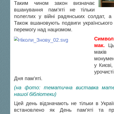
Таким чином закон визначає
вшанування пам’яті не тільки
полеглих у війні радянських солдат, а
Також вшановують подвиги українського 
перемогу над нацизмом.
Символ
мак.
Цьо
маків 
монумен
у Києві
урочист
Дня пам’яті.
(на фото: тематична виставка матер
нашої бібліотеки)
Цей день відзначають не тільки в Украї
встановлено як День пам’яті та пр