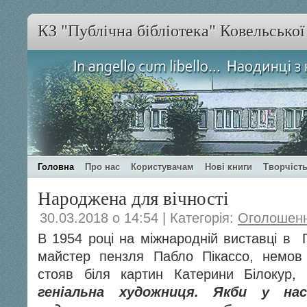
КЗ "Публічна бібліотека" Ковельсько
Головна
Про нас
Користувачам
Нові книги
Творчість
Народжена для вічності
30.03.2018 о 14:54 | Категорія:
Оголошен
В 1954 році на міжнародній виставці в 
майстер пензля Пабло Пікассо, немов 
стояв біля картин Катерини Білокур, 
геніальна художниця. Якби у на