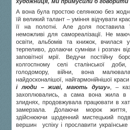
художниця, ми примусили б говорити п
А вона була простою селянкою без жодно
їй великий талант – уміння відчувати крас
її на полотні. Але доля поставила 
неможливі для самореалізації. Не маюч
освіти, альбомів та книжок, вчилася 
терпеливо, долаючи сумніви і розпач ві
заповітної мрії. Ведучи постійну б
колгоспному селі сталінської доби,
голодомору, війни, вона малювал
найдосконалішої, найгармонійнішої краси
і люди – живі, мають душу»
, – ка
захоплювались, а сама вона жила в 
злиднях, продовжувала працювати в хаті
замерзала. Долаючи морок життя, м
здійснюючи щоденний мистецький подви
вершин успіху і прославити українське 