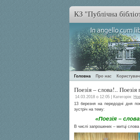
КЗ "Публічна бібліо
Головна
Про нас
Користува
Поезія – слова!.. Поезія
14.03.2018 о 12:05 | Категорія:
Но
13 березня на передодні дня пое
зустріч на тему:
«Поезія – слова
В числі запрошених – митці слов