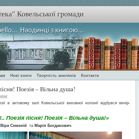
тека" Ковельської громади
чам
Нові книги
Творчість земляків
Контакти
 пісня! Поезія – Вільна душа!
вини
зії в актовому залі Ковельської виховної колонії відбувся вечір-
!.. Поезія пісня! Поезія – Вільна душа!»
а
Віра Семеній
та
Марія Богданович
.