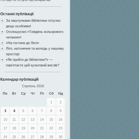
Останні публікації
За лаштунками бібліотеки готуємо
дещо особливе!
Оголошуємо «Тиждень кольорового
читання»!
«На гостини до Лесі»
Літо, натхнення та молодь у нашому
просторі
«Як пройти до бібліотеки?» —
пам’ятаєте цей культовий вислів?
Календар публікацій
Серпень 2026
Пн
Вт
Ср
Чт
Пт
Сб
Нд
1
2
3
4
5
6
7
8
9
10
11
12
13
14
15
16
17
18
19
20
21
22
23
24
25
26
27
28
29
30