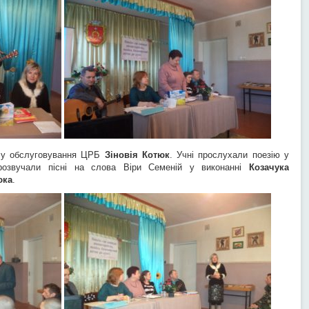
ділу обслуговування ЦРБ
Зіновія Котюк
. Учні прослухали поезію у
прозвучали пісні на слова Віри Семеній у виконанні
Козачука
юка
.