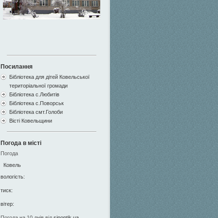
Посилання
Бібліотека для дітей Ковельської
територіальної громади
Бібліотека с.Любитів
Бібліотека с.Поворськ
Бібліотека смт.Голоби
Вісті Ковельщини
Погода в місті
Погода
Ковель
вологість:
тиск:
вітер:
Погода на 10 днів від
sinoptik.ua