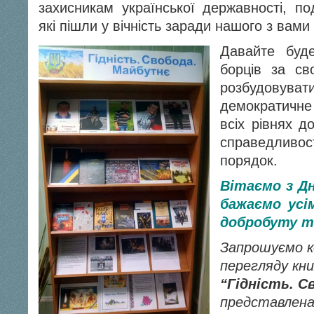
захисникам української державності, под
які пішли у вічність заради нашого з вами
Давайте буд
борців за св
розбудов
демократичне 
всіх рівнях д
справедливос
порядок.
Вітаємо з Дн
бажаємо усі
добробуту т
Запрошуємо к
перегляду кни
“Гідність. С
представлена 