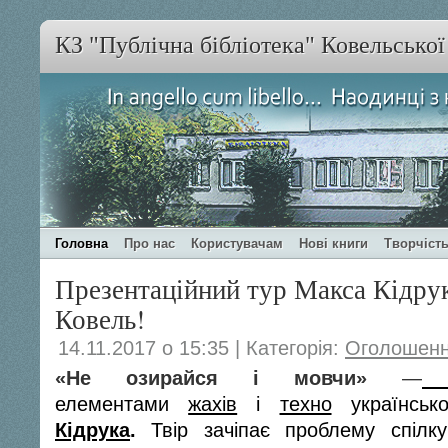
КЗ "Публічна бібліотека" Ковельсько
Головна
Про нас
Користувачам
Нові книги
Творчість
Презентаційний тур Макса Кідрук
Ковель!
14.11.2017 о 15:35 | Категорія:
Оголошен
«Не озирайся і мовчи»
—
елементами
жахів
і
техно
українськ
Кідрука
.
Твір зачіпає проблему спілк