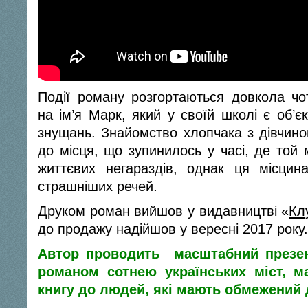
Події роману розгортаються довкола чо
на ім’я Марк, який у своїй школі є об’є
знущань. Знайомство хлопчака з дівчин
до місця, що зупинилось у часі, де той 
життєвих негараздів, однак ця місцин
.
страшніших речей
Друком роман вийшов у видавництві «
Кл
до продажу надійшов у вересні 2017 року.
Автор проводить масштабний презен
романом сотнею українських міст, м
книгу до людей, які мають обмежений 