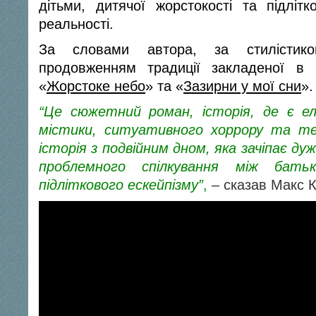
дітьми, дитячої жорстокості та підлітк
реальності.
За словами автора, за стилістик
продовженням традиції закладеної в 
«
Жорстоке небо
» та «
Зазирни у мої сни
».
“Це сюжетний роман, історія, де є ел
містики, ситуативного хоррору та т
історія з подвійним дном, яка зачіпає д
проблемного спілкування між бат
підліткового ескейпізму”
,
– сказав Макс К