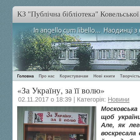
КЗ "Публічна бібліотека" Ковельсько
Головна
Про нас
Користувачам
Нові книги
Творчість
«За Україну, за її волю»
02.11.2017 о 18:39 | Категорія:
Новини
Московська
щоб українц
Але, як лег
воскресала 