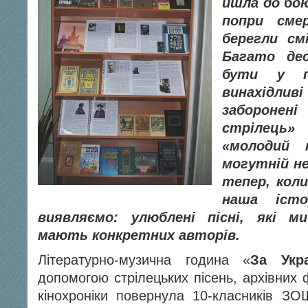
йшла до бою
п
опри смер
берегли смі
Багато дес
бути у пі
винахідливі
забороне
стрілець
«молодий к
могутній не
тепер, кол
наша іст
виявляємо: улюблені пісні, які м
мають конкретних авторів.
Літературно-музична година «
За Укр
допомогою стрілецьких пісень, архівних 
кінохроніки повернула 10-класників З