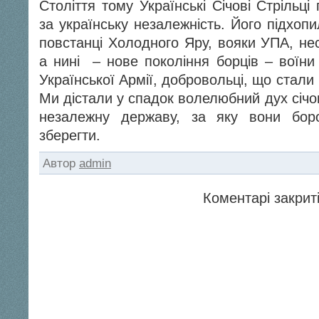
Століття тому Українські Січові Стрільц
за українську незалежність. Його підхоп
повстанці Холодного Яру, вояки УПА, нес
а нині – нове покоління борців – воїни
Української Армії, добровольці, що стали 
Ми дістали у спадок волелюбний дух січов
незалежну державу, за яку вони бор
зберегти.
Автор
admin
Коментарі закриті