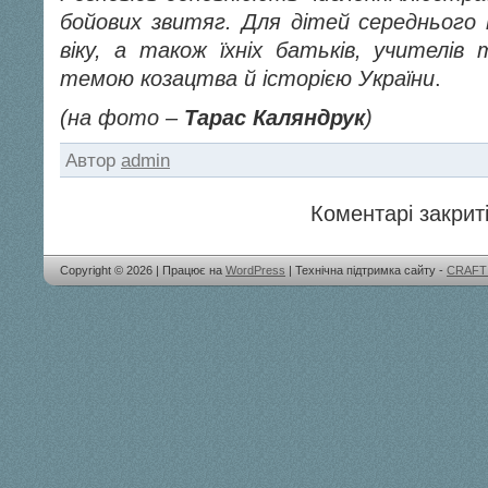
бойових звитяг. Для дітей середнього
віку, а також їхніх батьків, учителів 
темою козацтва й історією України
.
(на фото –
Тарас Каляндрук
)
Автор
admin
Коментарі закриті
Copyright © 2026 | Працює на
WordPress
| Технічна підтримка сайту -
CRAFT 