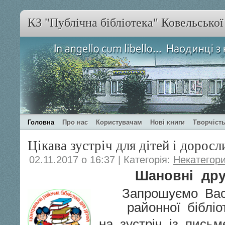
КЗ "Публічна бібліотека" Ковельсько
Головна
Про нас
Користувачам
Нові книги
Творчість
Цікава зустріч для дітей і доросл
02.11.2017 о 16:37 | Категорія:
Некатегор
Шановні дру
Зап
рошуємо Вас
районної бібліо
на зустріч із письм