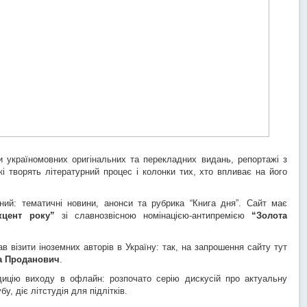
ди україномовних оригінальних та перекладних видань, репортажі з
які творять літературний процес і колонки тих, хто впливає на його
ий: тематичні новини, анонси та рубрика “Книга дня”. Сайт має
кцент року”
зі славнозвісною номінацією-антипремією
“Золота
в візити іноземних авторів в Україну: так, на запрошення сайту тут
а Проданович
.
ицію виходу в офлайн: розпочато серію дискусій про актуальну
бу, діє літстудія для підлітків.