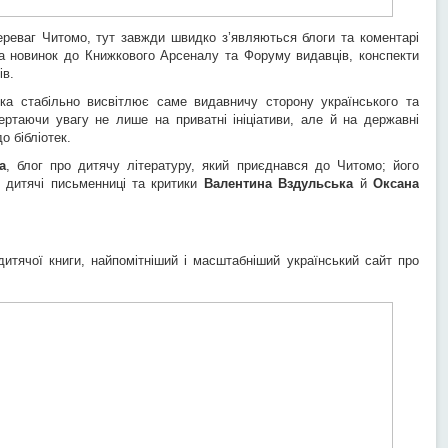
переваг Читомо, тут завжди швидко з’являються блоги та коментарі
ина новинок до Книжкового Арсеналу та Форуму видавців, конспекти
ів.
а стабільно висвітлює саме видавничу сторону українського та
вертаючи увагу не лише на приватні ініціативи, але й на державні
о бібліотек.
а
, блог про дитячу літературу, який приєднався до Читомо; його
ь дитячі письменниці та критики
Валентина Вздульська
й
Оксана
 дитячої книги, найпомітніший і масштабніший український сайт про