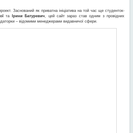
роект. Заснований як приватна ініціатива на той час ще студенток-
ої
та
Ірини Батуревич
, цей сайт зараз став одним з провідних
ундаторки – відомими менеджерами видавничої сфери.