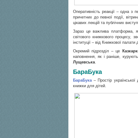
Оперативність реакції – одна з 
причетних до певної події, вітр
цікавих лекцій та публічних виступ
Зараз це важлива платформа, як
світового книжкового процесу, з
інституції – від Книжкової палати д
Окремий підрозділ – це
Казкарк
наповнення, як і раніше, куруют
Лущевська
.
БараБука
БараБука
– Простір української
книжки для дітей.