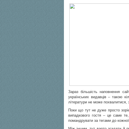
Зараз більшість наповнення сай
українських видавців – такою кіл
літератури не може похвалитися, з
Поки що тут не дуже просто зорі
випадкового гостя – це саме те
помандрувати за тегами до кожної 
Між іншим, тут варто згадати й 