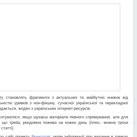
ту становлять фрагменти з актуальних та майбутніх книжок від
ькістю уривків з нон-фікшну, сучасної української та перекладної
дається, жоден з українських інтернет-ресурсів.
єнтуватися, якщо шукаєш матеріали певного спрямування, але для
, що треба, рендомна пожива на кожен день (плюс, можна трохи
статті).
про сайт проекту
#книголав
: окрім інформації про видання в рамках