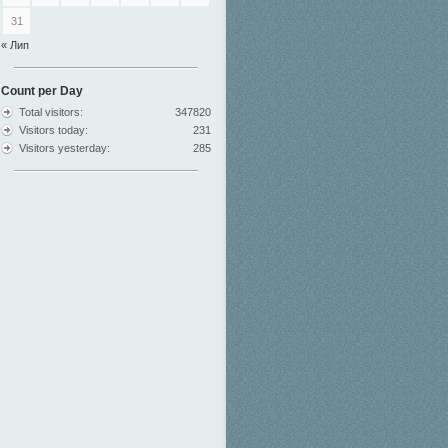
31
« Лип
Count per Day
Total visitors:
347820
Visitors today:
231
Visitors yesterday:
285