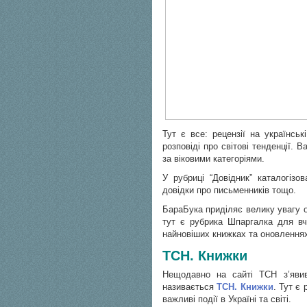
Тут є все: рецензії на українськ
розповіді про світові тенденції. 
за віковими категоріями.
У рубриці “Довідник” каталогізов
довідки про письменників тощо.
БараБука приділяє велику увагу о
тут є рубрика Шпаргалка для вч
найновіших книжках та оновленнях
ТСН. Книжки
Нещодавно на сайті ТСН з’явив
називається
ТСН. Книжки
. Тут є 
важливі події в Україні та світі.