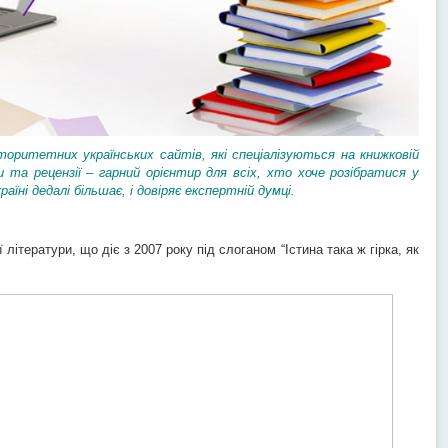
оритетних українських сайтів, які спеціалізуються на книжковій
та рецензії – гарний орієнтир для всіх, хто хоче розібратися у
країні дедалі більшає, і довіряє експертній думці.
ї літератури, що діє з 2007 року під слоганом “Істина така ж гірка, як