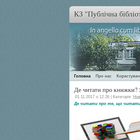
КЗ "Публічна бібліо
Головна
Про нас
Користува
Де читати про книжки? 
01.11.2017 о 12:26 | Категорія:
Нов
Де читати про те, що читати?