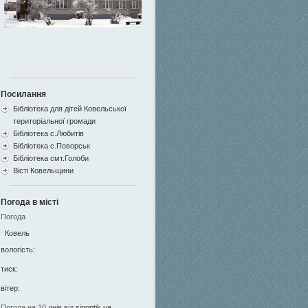
Посилання
Бібліотека для дітей Ковельської
територіальної громади
Бібліотека с.Любитів
Бібліотека с.Поворськ
Бібліотека смт.Голоби
Вісті Ковельщини
Погода в місті
Погода
Ковель
вологість:
тиск:
вітер:
Погода на 10 днів від
sinoptik.ua