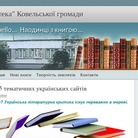
тека" Ковельської громади
чам
Нові книги
Творчість земляків
Контакти
5 тематичних українських сайтів
ини
 Українська літературна критика існує переважно в мережі.