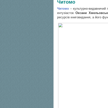
Читомо
Читомо
– культурно-видавничий п
ентузіасток
Оксани Хмельовськ
ресурсів книговидання, а його ф