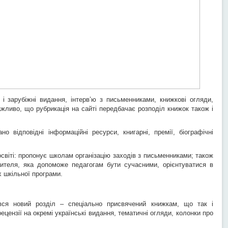
і і зарубіжні видання, інтерв’ю з письменниками, книжкові огляди,
Важливо, що рубрикація на сайті передбачає розподіл книжок також і
ано відповідні інформаційні ресурси, книгарні, премії, біографічні
світі: пропонує школам організацію заходів з письменниками; також
ителя, яка допоможе педагогам бути сучасними, орієнтуватися в
 шкільної програми.
ся новий розділ – спеціально присвячений книжкам, що так і
рецензії на окремі українські видання, тематичні огляди, колонки про