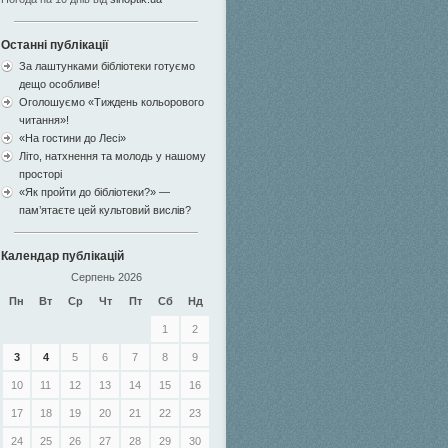
Останні публікації
За лаштунками бібліотеки готуємо
дещо особливе!
Оголошуємо «Тиждень кольорового
читання»!
«На гостини до Лесі»
Літо, натхнення та молодь у нашому
просторі
«Як пройти до бібліотеки?» —
пам’ятаєте цей культовий вислів?
Календар публікацій
Серпень 2026
Пн
Вт
Ср
Чт
Пт
Сб
Нд
1
2
3
4
5
6
7
8
9
10
11
12
13
14
15
16
17
18
19
20
21
22
23
24
25
26
27
28
29
30