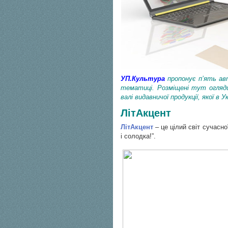
УП.Культура
пропонує п’ять авт
тематиці. Розміщені тут огляди 
валі видавничої продукції, якої в У
ЛітАкцент
ЛітАкцент
– це цілий світ сучасно
і солодка!”.