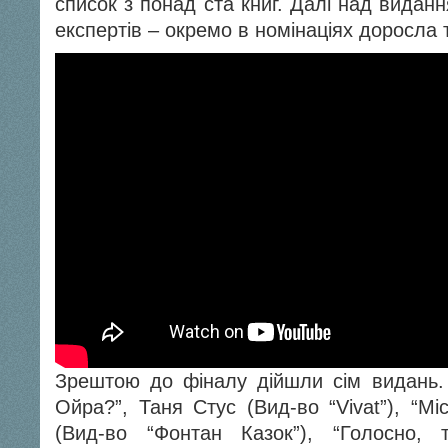
список з понад ста книг. Далі над видан
експертів – окремо в номінаціях доросла 
Зрештою до фіналу дійшли сім видань
Ойра?”, Таня Стус (Вид-во “Vivat”), “Мі
(Вид-во “Фонтан Казок”), “Голосно, 