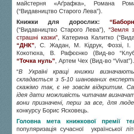
майстерня «Аґрафка», Романа Ром
(“Видавництво Старого Лева”).
Книжки для дорослих:
“Бабор
(“Видавництво Старого Лева”),
“Земля з
страшні казки”
, Катерина Калитко (“Вид
“ДНК”
, С. Жадан, М. Кідрук, Фоззі, І.
Кокотюха, В. Рафєєнко (Вид-во “Клуб
“Точка нуль”
, Артем Чех (Вид-во “Vivat”)
“
В Україні кращі книжки визначают
складається з 5-10 шанованих експерті
скажімо так, є не зовсім відкритим. С
ідея дати можливість читачам визначат
вони призначені, перш за все, для люде
конкурсу Борис Ясковець.
Головна мета книжкової премії т
популяризація сучасної української лі