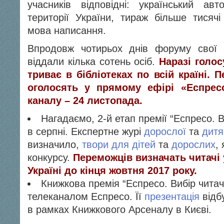
учасників відповідні: український ав
території України, тираж більше тисячі
мова написання.
Впродовж чотирьох днів форуму свої 
віддали кілька сотень осіб.
Наразі голос
триває в бібліотеках по всій країні. 
оголосять у прямому ефірі «Еспрес
каналу – 24 листопада.
Нагадаємо, 2-й етап премії “Еспресо. 
в серпні. Експертне журі
дорослої
та
дитя
визначило,
твори для дітей
та
дорослих
,
конкурсу.
Переможців визначать читачі у
Україні до кінця жовтня 2017 року.
Книжкова премія “Еспресо. Вибір читач
телеканалом Еспресо. Її
презентація
відбу
в рамках Книжкового Арсеналу в Києві.