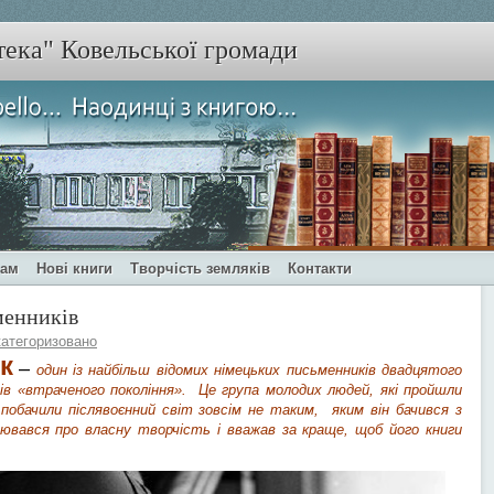
тека" Ковельської громади
чам
Нові книги
Творчість земляків
Контакти
менників
атегоризовано
к
–
один із найбільш відомих німецьких письменників двадцятого
в «втраченого покоління». Це група молодих людей, які пройшли
і побачили післявоєнний світ зовсім не таким, яким він бачився з
лювався про власну творчість і вважав за краще, щоб його книги