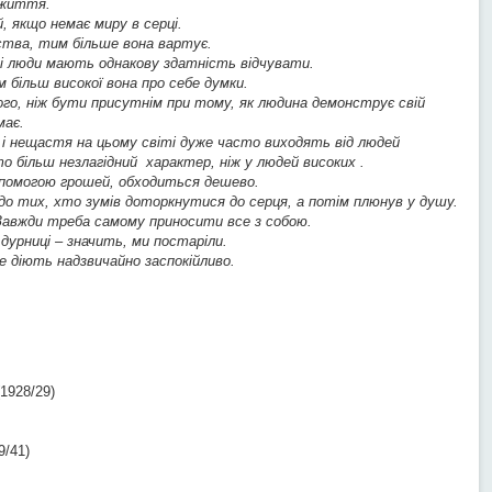
 життя.
, якщо немає миру в серці.
тва, тим більше вона вартує.
сі люди мають однакову здатність відчувати.
більш високої вона про себе думки.
го, ніж бути присутнім при тому, як людина демонструє свій
має.
ди і нещастя на цьому світі дуже часто виходять від людей
о більш незлагідний характер, ніж у людей високих .
опомогою грошей, обходиться дешево.
до тих, хто зумів доторкнутися до серця, а потім плюнув у душу.
 Завжди треба самому приносити все з собою.
урниці – значить, ми постаріли.
е діють надзвичайно заспокійливо.
1928/29)
/41)