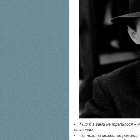
І що б з вами не трапилося – 
важливим.
Те, чого не можеш отримати, 