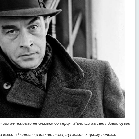
нічого не приймайте близько до серця. Мало що на світі довго буває
завжди здається краще від того, що маєш. У цьому полягає