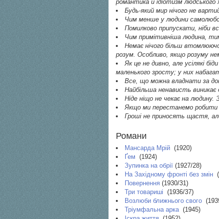
романтика й ідіотизм людського
Будь-який мир нічого не вартий
Чим менше у людини самолюбс
Помилково припускати, ніби в
Чим примітивніша людина, тим 
Немає нічого більш втомлюючо
розум. Особливо, якщо розуму не
Як це не дивно, але усілякі бі
маленького зросту; у них набагат
Все, що можна владнати за д
Найбільша ненависть виникає 
Ніде ніщо не чекає на людину.
Якщо ми перестанемо робити д
Гроші не приносять щастя, ал
Романи
Мансарда Мрій
(1920)
Ґем
(1924)
Зупинка на обрії
(1927/28)
На Західному фронті без змін
(
Повернення
(1930/31)
Три товариші
(1936/37)
Возлюби ближнього свого
(1939
Тріумфальна арка
(1945)
Іскра життя
(1952)