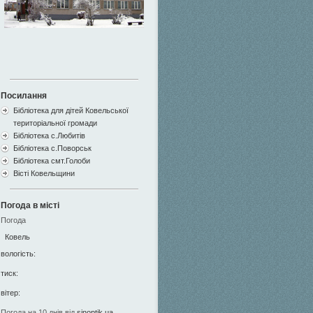
Посилання
Бібліотека для дітей Ковельської
територіальної громади
Бібліотека с.Любитів
Бібліотека с.Поворськ
Бібліотека смт.Голоби
Вісті Ковельщини
Погода в місті
Погода
Ковель
вологість:
тиск:
вітер:
Погода на 10 днів від
sinoptik.ua