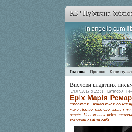
КЗ "Публічна бібліо
Головна
Про нас
Користува
Вислови видатних пись
14.07.2017 о 15:31 | Категорія:
Нек
Еріх Марія Ремар
століття. Відноситься до митці
жахи Першої світової війни і як
окопів. Письменник рідко вислов
говорили самі за себе.