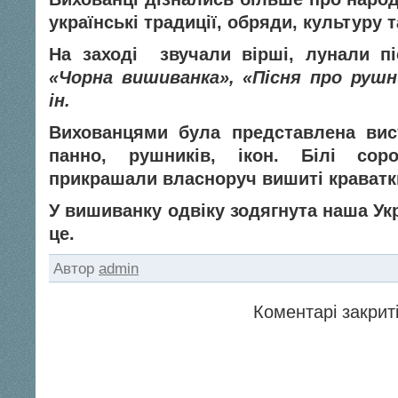
українські традиції, обряди, культуру т
На заході звучали вірші, лунали пі
«Чорна вишиванка», «Пісня про рушн
ін.
Вихованцями була представлена вис
панно, рушників, ікон. Білі сор
прикрашали власноруч вишиті краватк
У вишиванку одвіку зодягнута наша Ук
це.
Автор
admin
Коментарі закриті