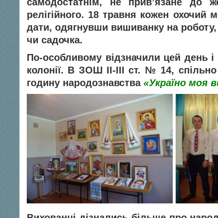
самодостатнім, не прив’язане до ж
релігійного. 18 травня кожен охочий 
дати, одягнувши вишиванку на роботу,
чи садочка.
По-особливому відзначили цей день і 
колонії. В ЗОШ ІІ-ІІІ ст. № 14, спіль
годину народознавства
«Україно моя 
Вихованці дізнались більше про наро