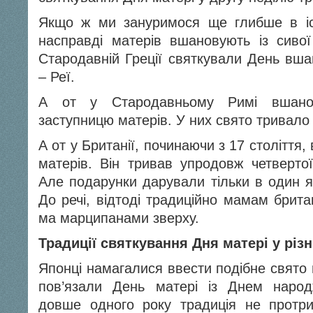
Якщо ж ми зануримося ще глибше в іс
насправді матерів вшановують із сиво
Стародавній Греції святкували День вшан
– Реї.
А от у Стародавньому Римі вшанов
заступницю матерів. У них свято тривало 3
А от у Британії, починаючи з 17 століття,
матерів. Він тривав упродовж четвертої
Але подарунки дарували тільки в один я
До речі, відтоді традиційно мамам брита
ма марципанами зверху.
Традиції святкування Дня матері у різн
Японці намагалися ввести подібне свято 
пов’язали День матері із Днем народ
довше одного року традиція не протри