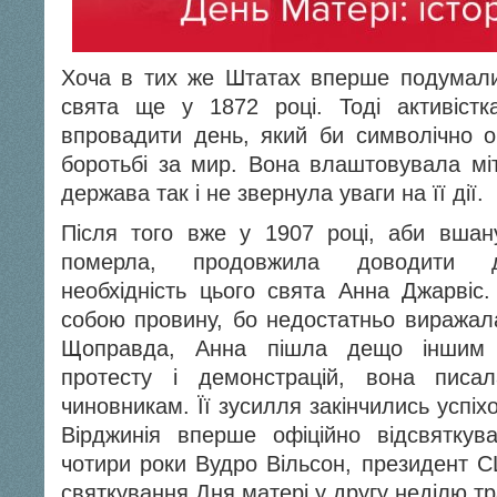
Хоча в тих же Штатах вперше подумали 
свята ще у 1872 році. Тоді активістк
впровадити день, який би символічно об
боротьбі за мир. Вона влаштовувала міт
держава так і не звернула уваги на її дії.
Після того вже у 1907 році, аби вшан
померла, продовжила доводити д
необхідність цього свята Анна Джарвіс.
собою провину, бо недостатньо виражал
Щоправда, Анна пішла дещо іншим ш
протесту і демонстрацій, вона писа
чиновникам. Її зусилля закінчились успіхо
Вірджинія вперше офіційно відсвяткув
чотири роки Вудро Вільсон, президент С
святкування Дня матері у другу неділю тр