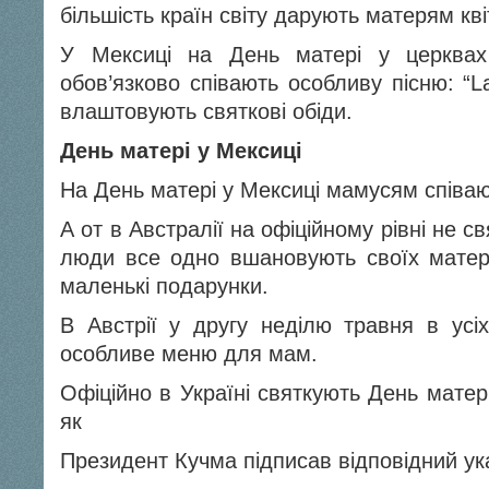
більшість країн світу дарують матерям кві
У Мексиці на День матері у церквах
обов’язково співають особливу пісню: “L
влаштовують святкові обіди.
День матері у Мексиці
На День матері у Мексиці мамусям співаю
А от в Австралії на офіційному рівні не с
люди все одно вшановують своїх матерів
маленькі подарунки.
В Австрії у другу неділю травня в усіх
особливе меню для мам.
Офіційно в Україні святкують День матері 
як
Президент Кучма підписав відповідний ук