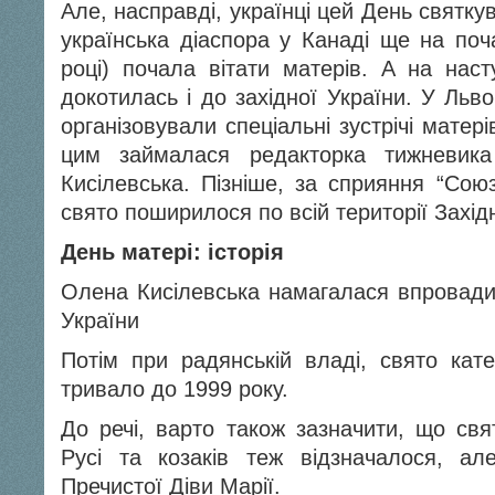
Але, насправді, українці цей День святку
українська діаспора у Канаді ще на поча
році) почала вітати матерів. А на насту
докотилась і до західної України. У Льв
організовували спеціальні зустрічі матері
цим займалася редакторка тижневик
Кисілевська. Пізніше, за сприяння “Сою
свято поширилося по всій території Західн
День матері: історія
Олена Кисілевська намагалася впровадит
України
Потім при радянській владі, свято кат
тривало до 1999 року.
До речі, варто також зазначити, що свя
Русі та козаків теж відзначалося, ал
Пречистої Діви Марії.