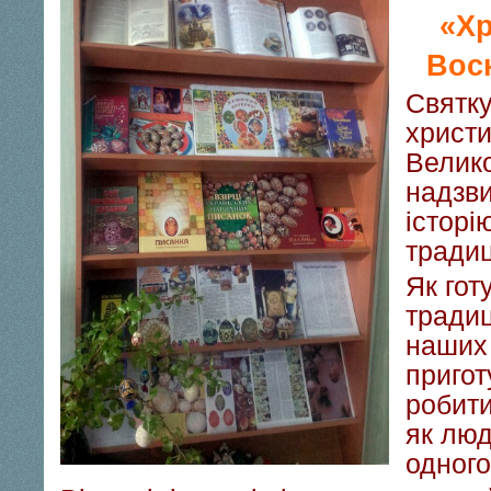
«Хр
Воск
Святк
христи
Велико
надзви
історі
традиц
Як гот
традиц
наших 
приго
робит
як люд
одного