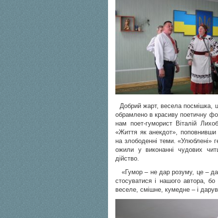
Добрий жарт, весела посмішка, ц
обрамлено в красиву поетичну фор
нам поет-гуморист Віталій Лихо
«Життя як анекдот», поповнивши
на злободенні теми. «Улюблені» ге
ожили у виконанні чудових читц
дійство.
«Гумор – не дар розуму, це – да
стосуватися і нашого автора, бо
веселе, смішне, кумедне – і дарува