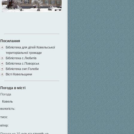
Посилання
Бібліотека для дітей Ковельської
територіальної громади
Бібліотека с.Любитів
Бібліотека с.Поворськ
Бібліотека смт.Голоби
Вісті Ковельщини
Погода в місті
Погода
Ковель
вологість:
тиск:
вітер:
Погода на 10 днів від
sinoptik.ua