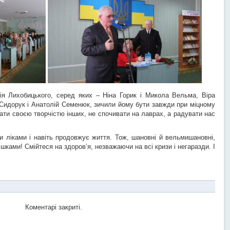
Лихобицького, серед яких – Ніна Горик і Микола Вельма, Віра
 Сидорук і Анатолій Семенюк, зичили йому бути завжди при міцному
хати своєю творчістю інших, не спочивати на лаврах, а радувати нас
іками і навіть продовжує життя. Тож, шановні й вельмишановні,
шками! Смійтеся на здоров’я, незважаючи на всі кризи і негаразди. І
Коментарі закриті.