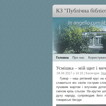
КЗ "Публічна бібліо
Головна
Про нас
Користува
Усмішка – мій щит і меч
04.04.2017 о 14:10 | Категорія:
Но
Гумор – наш рятівний круг на хв
славиться він своїм гострим сло
лукавим жартом і влучним дотеп
сміхом крізь сльози. На крутих ш
духу народу, супроводив його п
товариські бесіди.