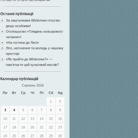
Останні публікації
За лаштунками бібліотеки готуємо
дещо особливе!
Оголошуємо «Тиждень кольорового
читання»!
«На гостини до Лесі»
Літо, натхнення та молодь у нашому
просторі
«Як пройти до бібліотеки?» —
пам’ятаєте цей культовий вислів?
Календар публікацій
Серпень 2026
Пн
Вт
Ср
Чт
Пт
Сб
Нд
1
2
3
4
5
6
7
8
9
10
11
12
13
14
15
16
17
18
19
20
21
22
23
24
25
26
27
28
29
30