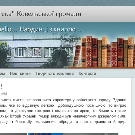
тека" Ковельської громади
чам
Нові книги
Творчість земляків
Контакти
!
вини
илях життя, яскрава риса характеру українського народу. Здавна
вом, яке то відсвічує легкою і добродушною посмішкою, то виграє
ом, то дошкуляє гострою і колючою сатирою, то бринить гірким
ляхах історії України гумор завжди був невичерпним джерелом сили
рацю і боротьбу, мальовничі обряди та свята, дозвілля й щирі