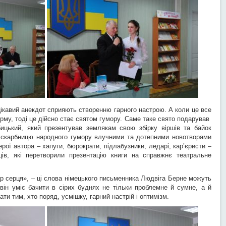
ікавий анекдот сприяють створенню гарного настрою. А коли це все
му, тоді це дійсно стає святом гумору. Саме таке свято подарував
бицький, який презентував землякам свою збірку віршів та байок
 скарбницю народного гумору влучними та дотепними новотворами
рої автора – хапуги, бюрократи, підлабузники, ледарі, кар’єристи –
ів, які перетворили презентацію книги на справжнє театральне
р серця», – ці слова німецького письменника Людвіга Берне можуть
 він уміє бачити в сірих буднях не тільки проблемне й сумне, а й
ти тим, хто поряд, усмішку, гарний настрій і оптимізм.