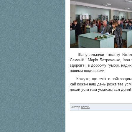
Шанувальники таланту Віталія 
Семеній і Марія Батраченко, Іван
здоров’ї і в доброму гуморі, нади
новими шедеврами.
Кажуть, що сміх є найкращими л
хай кожен наш день розквітає усмі
нехай усім нам усміхається доля!
Автор
admin