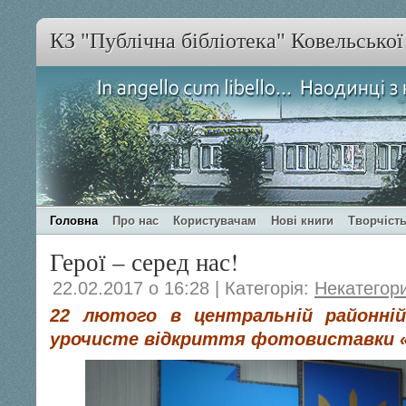
КЗ "Публічна бібліотека" Ковельсько
Головна
Про нас
Користувачам
Нові книги
Творчість
Герої – серед нас!
22.02.2017 о 16:28 | Категорія:
Некатегор
2
2 лютого в центральній районній 
урочисте відкриття фотовиставки «Г