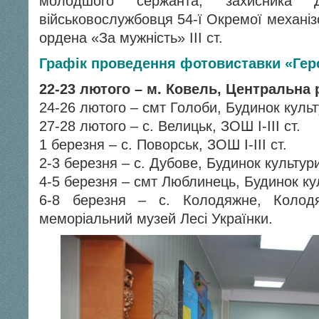
молодшого сержанта, захисника Д
військовослужбовця 54-ї Окремої механіз
ордена «За мужність» ІІІ ст.
Графік проведення фотовиставки «Геро
22-23 лютого – м. Ковель, Центральна 
24-26 лютого – смт Голоби, Будинок куль
27-28 лютого – с. Велицьк, ЗОШ І-ІІІ ст.
1 березня – с. Поворськ, ЗОШ І-ІІІ ст.
2-3 березня – с. Дубове, Будинок культур
4-5 березня – смт Люблинець, Будинок ку
6-8 березня – с. Колодяжне, Колодя
меморіальний музей Лесі Українки.