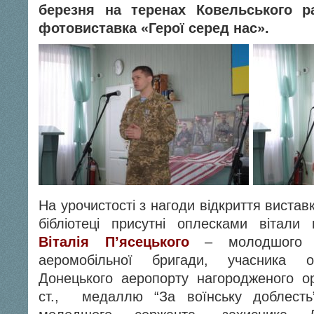
березня на теренах Ковельського р
фотовиставка «Герої серед нас».
На урочистості з нагоди відкриття вистав
бібліотеці присутні оплесками вітали м
Віталія П’ясецького
– молодшого с
аеромобільної бригади, учасника о
Донецького аеропорту нагородженого ор
ст., медаллю “За воїнську доблест