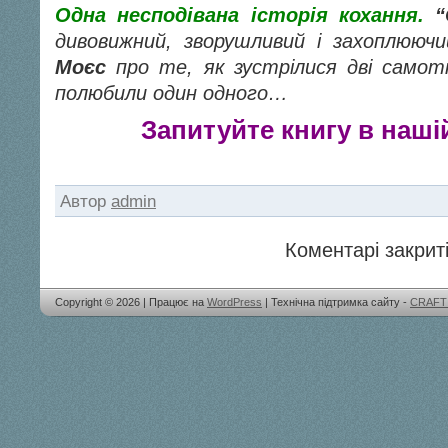
Одна несподівана історія кохання.
“
дивовижний, зворушливий і захоплююч
Моєс
про те, як зустрілися дві самотн
полюбили один одного…
Запитуйте книгу в нашій
Автор
admin
Коментарі закриті
Copyright © 2026 | Працює на
WordPress
| Технічна підтримка сайту -
CRAFT 