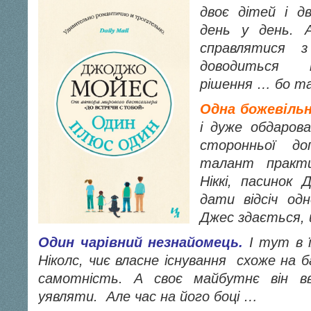
двоє дітей і д
день у день. 
справлятися з
доводиться п
рішення … бо т
Одна божевільн
і дуже обдаров
сторонньої до
талант практ
Ніккі, пасинок
дати відсіч одн
Джес здається,
Один чарівний незнайомець.
І тут в ї
Ніколс, чиє власне існування схоже на б
самотність. А своє майбутнє він в
уявляти. Але час на його боці …