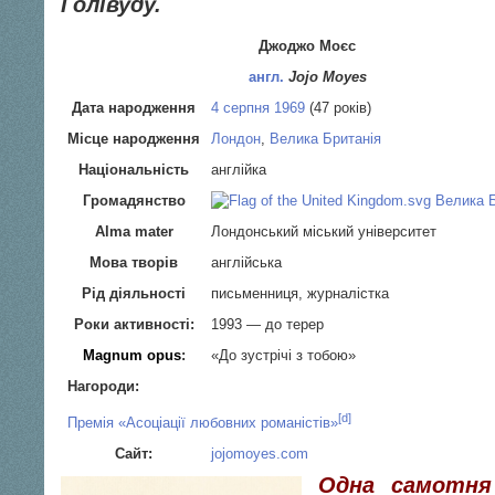
Голівуду.
Джоджо Моєс
англ.
Jojo Moyes
Дата народження
4 серпня
1969
(47 років)
Місце народження
Лондон
,
Велика Британія
Національність
англійка
Громадянство
Велика Б
Alma mater
Лондонський міський університет
Мова творів
англійська
Рід діяльності
письменниця, журналістка
Роки активності:
1993 — до терер
Magnum opus
:
«До зустрічі з тобою»
Нагороди:
[d]
Премія «Асоціації любовних романістів»
Сайт:
jojomoyes.com
Одна самотня