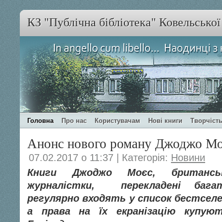
КЗ "Публічна бібліотека" Ковельсько
Головна
Про нас
Користувачам
Нові книги
Творчість
Анонс нового роману Джоджо М
07.02.2017 о 11:37 | Категорія:
Новини
Книги Джоджо Моєс, британсь
журналістки, перекладені бага
регулярно входять у список бестсел
а права на їх екранізацію купують