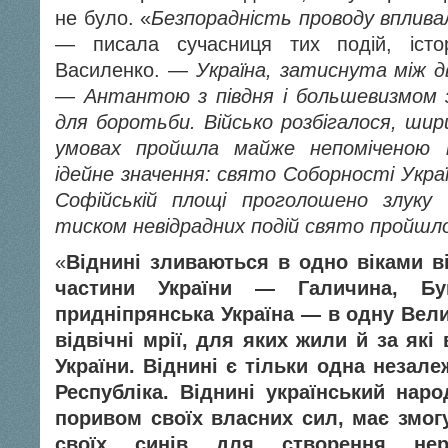
не було. «
Безпорадність проводу вплива
— писала сучасниця тих подій, істо
Василенко. —
Україна, затиснута між 
— Антантою з півдня і большевизмом з
для боротьби. Військо розбігалося, шир
умовах пройшла майже непоміченою п
ідейне значення: свято Соборності Украї
Софійській площі проголошено злук
тиском невідрадних подій свято пройшло
«
Віднині зливаються в одно віками ві
частини України — Галичина, Бук
придніпрянська Україна — в одну Вели
відвічні мрії, для яких жили й за як
України. Віднині є тільки одна незал
Республіка. Віднині український наро
поривом своїх власних сил, має змогу
своїх синів для створення неро