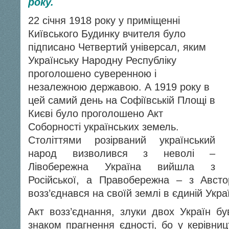
року.
22 січня 1918 року у приміщенні
Київського Будинку вчителя було
підписано Четвертий універсал, яким
Українську Народну Республіку
проголошено суверенною і
незалежною державою. А 1919 року в
цей самий день на Софіївській Площі в
Києві було проголошено Акт
Соборності українських земель.
Століттями розірваний український
народ визволився з неволі –
Лівобережна Україна вийшла з
Російської, а Правобережна – з Австор
возз’єднався на своїй землі в єдиній Укра
Акт возз’єднання, злуки двох Україн б
знаком прагнення єдності, бо у керівницт