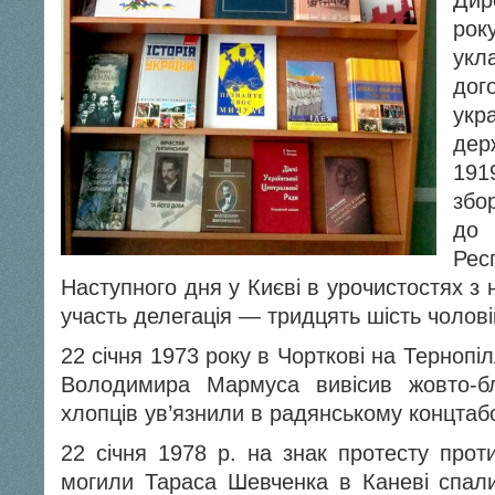
Дир
ро
укл
дог
укр
дер
191
збо
до 
Рес
Наступного дня у Києві в урочистостях з
участь делегація — тридцять шість чолові
22 січня 1973 року в Чорткові на Тернопіл
Володимира Мармуса вивісив жовто-б
хлопців ув’язнили в радянському концтабо
22 січня 1978 р. на знак протесту проти
могили Тараса Шевченка в Каневі спали