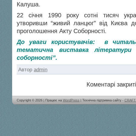
Калуша.
22 січня 1990 року сотні тисяч укра
утворивши “живий ланцюг” від Києва д
проголошення Акту Соборності.
До уваги користувачів: в читальн
тематична виставка літератури 
соборності”.
Автор
admin
Коментарі закриті
Copyright © 2026 | Працює на
WordPress
| Технічна підтримка сайту -
CRAFT 