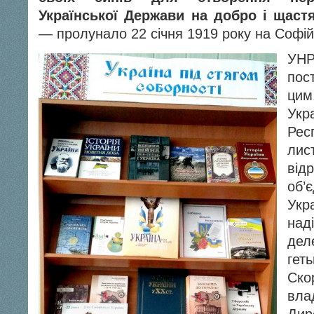
Української Держави на добро і щаст
— пролунало 22 січня 1919 року на Софій
УНР
пос
ци
Ук
Ре
лис
від
об’
Укр
над
дел
ге
Ско
вла