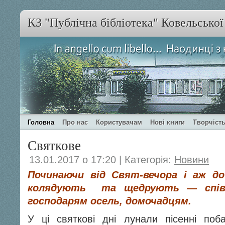
КЗ "Публічна бібліотека" Ковельсько
Головна
Про нас
Користувачам
Нові книги
Творчість
Святкове
13.01.2017 о 17:20 | Категорія:
Новини
Починаючи від Свят-вечора і аж до
колядують та щедрують — співа
господарям осель, домочадцям.
У ці святкові дні лунали пісенні поб