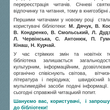
перереєстрація читачів. Січневі свят
відпочинку та читання, тому в книгозбірні
Першими читачами у новому році стали 
користувачі бібліотеки:
М. Дячук, В. Кос
В. Кондренко, В. Смольський, Л. Дудз
Л. Червінська, С. Антонюк, П. Гум
Кінаш, Н. Курчай.
У час стрімких змін та новітніх те
бібліотека залишається загальнодос
культурним, інформаційним, дозвіллєв
органічно співіснують світова, вітчи
література і періодика; швидкісний І
мультимедійні засоби подачі інформації
сьогодні справжній читацький попит.
Шануємо вас, користувачі, і запрош
до бібліотеки!