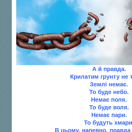
А й правда.
Крилатим грунту не 
Землi немає.
То буде небо.
Немає поля.
То буде воля.
Немає пари.
То будуть хмари
В цьому, напевно, правд