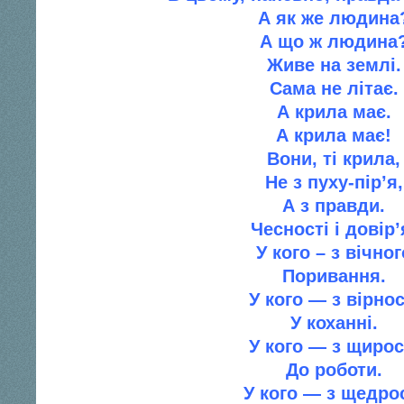
А як же людина
А що ж людина
Живе на землi.
Сама не лiтає.
А крила має.
А крила має!
Вони, тi крила,
Не з пуху-пiр’я,
А з правди.
Чесностi i довiр’
У кого – з вiчног
Поривання.
У кого — з вiрнос
У коханнi.
У кого — з щирос
До роботи.
У кого — з щедро