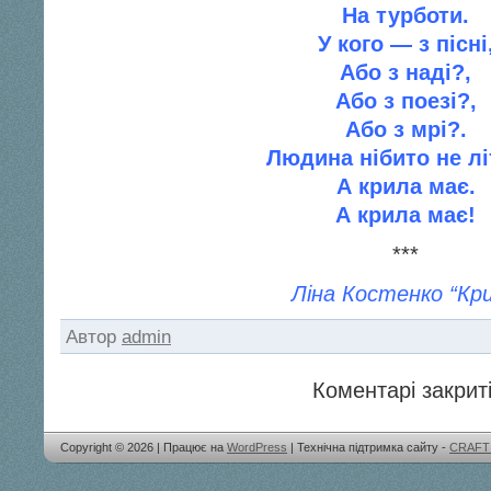
На турботи.
У кого — з пiснi
Або з надi?,
Або з поезi?,
Або з мрi?.
Людина нiбито не л
А крила має.
А крила має!
***
Ліна Костенко “Кр
Автор
admin
Коментарі закриті
Copyright © 2026 | Працює на
WordPress
| Технічна підтримка сайту -
CRAFT 