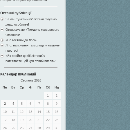
Останні публікації
За лаштунками бібліотеки готуємо
дещо особливе!
Оголошуємо «Тиждень кольорового
читання»!
«На гостини до Лесі»
Літо, натхнення та молодь у нашому
просторі
«Як пройти до бібліотеки?» —
пам’ятаєте цей культовий вислів?
Календар публікацій
Серпень 2026
Пн
Вт
Ср
Чт
Пт
Сб
Нд
1
2
3
4
5
6
7
8
9
10
11
12
13
14
15
16
17
18
19
20
21
22
23
24
25
26
27
28
29
30