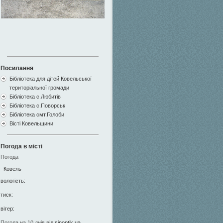
Посилання
Бібліотека для дітей Ковельської
територіальної громади
Бібліотека с.Любитів
Бібліотека с.Поворськ
Бібліотека смт.Голоби
Вісті Ковельщини
Погода в місті
Погода
Ковель
вологість:
тиск:
вітер:
Погода на 10 днів від
sinoptik.ua