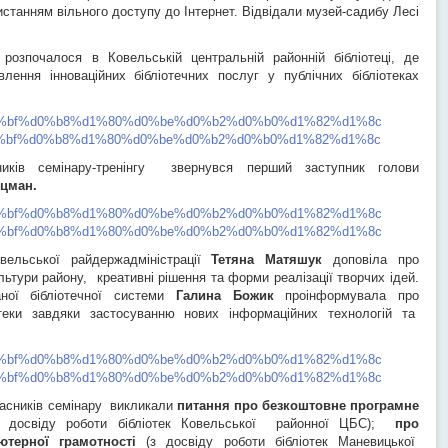
истанням вільного доступу до Інтернет. Відвідали музей-садибу Лесі
озпочалося в Ковельській центральній районній бібліотеці, де
лення інноваційних бібліотечних послуг у публічних бібліотеках
ків семінару-тренінгу звернувся перший заступник голови
цман.
вельської райдержадміністрації
Тетяна Матяшук
доповіла про
льтури району, креативні рішення та форми реалізації творчих ідей.
аної бібліотечної системи
Галина Божик
проінформувала про
теки завдяки застосуванню нових інформаційних технологій та
часників семінару викликали
питання
про безкоштовне програмне
 досвіду роботи бібліотек Ковельської районної ЦБС);
про
ютерної грамотності
(з досвіду роботи бібліотек Маневицької