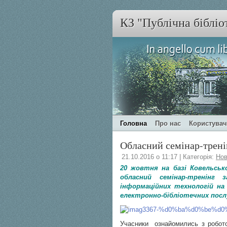
КЗ "Публічна бібліо
Головна
Про нас
Користува
Обласний семінар-трені
21.10.2016 о 11:17 | Категорія:
Нов
20 жовтня на базі Ковельсько
обласний семінар-тренінг з
інформаційних технологій на 
електронно-бібліотечних посл
Учасники ознайомились з роботою