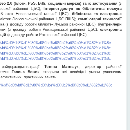
Веб 2.0
(блоги, PSS, ВіКі, соціальні мережі) та їх застосування
(з
цівської районної ЦБС);
Інтернет-доступ як бібліотечна послуга
бібліотек Нововлинської міської ЦБС);
бібліотека та електронне
ібліотек Любомльської районної ЦБС ПШБ);
комп’ютерні технології
ика
(з досвіду роботи бібліотек Луцької районної ЦБС);
буктрейлери
иги
(з досвіду роботи Рожищенської районної ЦБС);
електронна
ацій
(з досвіду роботи Ратнівської районної ЦБС).
райдержадміністрації
Тетяна Матяшук
, директор районної
истеми
Галина Божик
створили всі необхідні умови учасникам
я ефективних практичних занять.