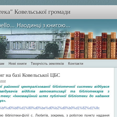
тека" Ковельської громади
чам
Нові книги
Творчість земляків
Контакти
нг на базі Ковельської ЦБС
ини
ї районної централізованої бібліотечної системи відбувся
авідувачів відділів автоматизації та бібліотекарів з
тему: «Інноваційний шлях публічної бібліотеки до надання
уг».
 бібліотеки-філії с. Любитів, зокрема, з роботою пункту надання