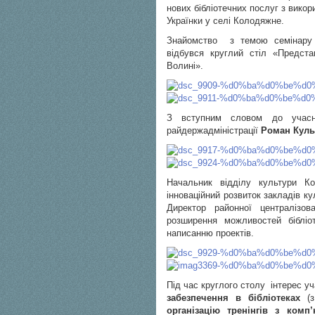
нових бібліотечних послуг з викор
Українки у селі Колодяжне.
Знайомство з темою семінару р
відбувся круглий стіл «Представ
Волині».
З вступним словом до учасни
райдержадміністрації
Роман Куль
Начальник відділу культури Ко
інноваційний розвиток закладів ку
Директор районної централізов
розширення можливостей бібліо
написанню проектів.
Під час круглого столу інтерес у
забезпечення в бібліотеках
(з
організацію тренінгів з комп’