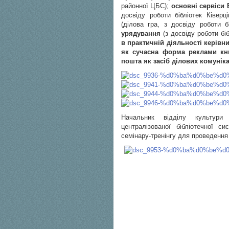
районної ЦБС);
основні сервіси 
досвіду роботи бібліотек Ківер
(ділова гра, з досвіду роботи 
урядування
(з досвіду роботи б
в практичній діяльності керівн
як сучасна форма реклами кн
пошта як засіб ділових комунік
Начальник відділу культури 
централізованої бібліотечної с
семінару-тренінгу для проведенн