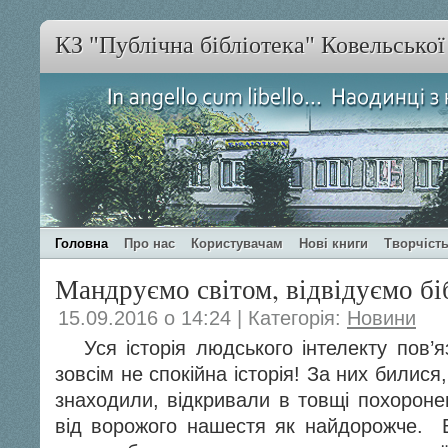
КЗ "Публічна бібліотека" Ковельсько
Головна
Про нас
Користувачам
Нові книги
Творчість
Мандруємо світом, відвідуємо бі
15.09.2016 о 14:24 | Категорія:
Новини
Уся історія людського інтелекту пов’яз
зовсім не спокійна історія! За них билися
знаходили, відкривали в товщі похороне
від ворожого нашестя як найдорожче. Ві