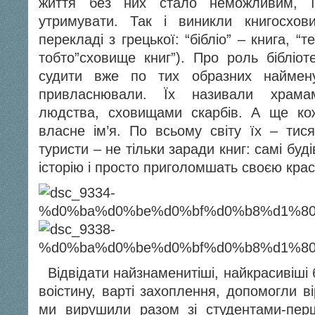
життя без них стало неможливим, ї
утримувати. Так і виникли книгосхови
перекладі з грецької: “бібліо” – книга, “
тобто”сховище книг”). Про роль бібліо
судити вже по тих образних наймену
привласнювали. Їх називали храмам
людства, сховищами скарбів. А ще кож
власне ім’я. По всьому світу їх – тися
туристи – не тільки заради книг: самі буд
історію і просто приголомшать своєю кра
Відвідати найзнаменитіші, найкрасивіші 
воістину, варті захоплення, допомогли ві
ми вирушили разом зі студентами-пер