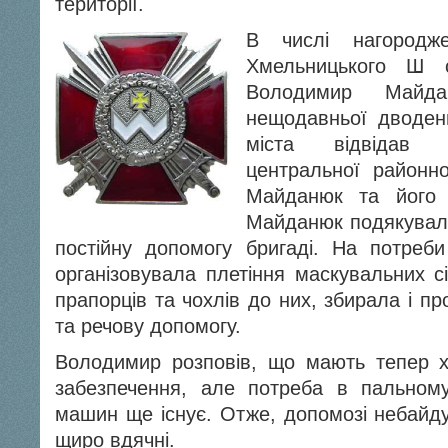
території.
В числі нагородж
Хмельницького Ш с
Володимир Майд
нещодавньої дводенн
міста відвідав к
центральної районно
Майданюк та його 
Майданюк подякували
постійну допомогу бригаді. На потреби 
організовувала плетіння маскувальних с
прапорців та чохлів до них, збирала і п
та речову допомогу.
Володимир розповів, що мають тепер х
забезпечення, але потреба в пальном
машин ще існує. Отже, допомозі небайду
щиро вдячні.