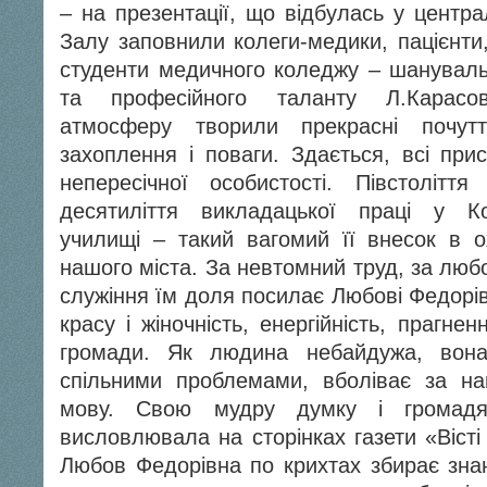
– на презентації, що відбулась у централ
Залу заповнили колеги-медики, пацієнти,
студенти медичного коледжу – шанувал
та професійного таланту Л.Карасо
атмосферу творили прекрасні почут
захоплення і поваги. Здається, всі прис
непересічної особистості. Півстоліття
десятиліття викладацької праці у К
училищі – такий вагомий її внесок в о
нашого міста. За невтомний труд, за люб
служіння їм доля посилає Любові Федорів
красу і жіночність, енергійність, прагн
громади. Як людина небайдужа, вон
спільними проблемами, вболіває за наш
мову. Свою мудру думку і громадя
висловлювала на сторінках газети «Віст
Любов Федорівна по крихтах збирає зн