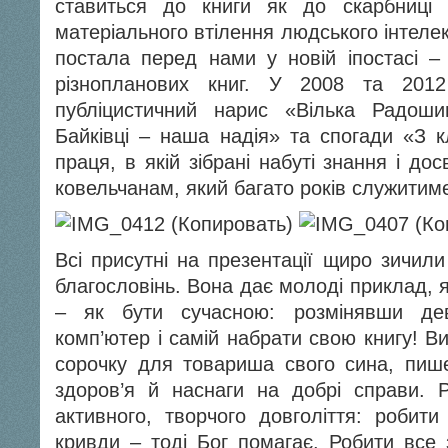
ставиться до книги як до скарбниці 
матеріального втілення людського інтелект
постала перед нами у новій іпостасі – 
різнопланових книг. У 2008 та 2012
публіцистичний нарис «Вілька Радош
Байківці – наша надія» та спогади «З к
праця, в якій зібрані набуті знання і до
ковельчанам, який багато років служитиме
Всі присутні на презентації щиро зичил
благословінь. Вона дає молоді приклад, я
– як бути сучасною: розмінявши дев
комп’ютер і самій набрати свою книгу! 
сорочку для товариша свого сина, пише
здоров’я й наснаги на добрі справи. 
активного, творчого довголіття: роби
кривди – тоді Бог помагає. Робити все