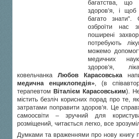
багатства, що
здоров’я, і щоб 
багато знати”
озброїти нас 
поширені захвор
потребують лік
можемо допомогт
медичних наук
здоров’я, лі
ковельчанка
Любов Карасовська
напи
медична енциклопедія»
, (в співавто
терапевтом
Віталієм Карасовським
). Н
містить безліч корисних порад про те, я
затратами поправити здоров’я. Це справ
самоосвіти – зручний для користув
розміщений, читається легко, все зрозумі
Думками та враженнями про нову книгу по