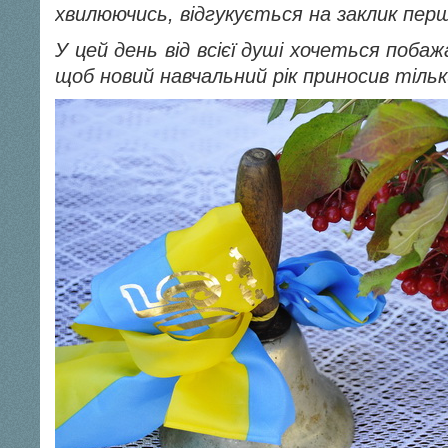
хвилюючись, відгукується на заклик перш
У цей день від всієї душі хочеться побаж
щоб новий навчальний рік приносив тіль