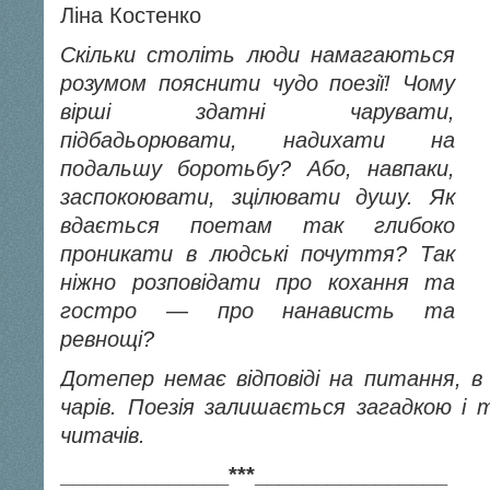
Ліна Костенко
Скільки століть люди намагаються
розумом пояснити чудо поезії! Чому
вірші здатні чарувати,
підбадьорювати, надихати на
подальшу боротьбу? Або, навпаки,
заспокоювати, зцілювати душу. Як
вдається поетам так глибоко
проникати в людські почуття? Так
ніжно розповідати про кохання та
гостро — про нанависть та
ревнощі?
Дотепер немає відповіді на питання, 
чарів. Поезія залишається загадкою і
читачів.
______________***________________