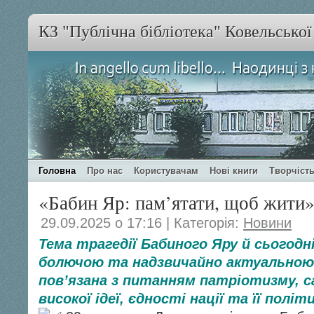
КЗ "Публічна бібліотека" Ковельсько
Головна
Про нас
Користувачам
Нові книги
Творчість
«Бабин Яр: пам’ятати, щоб жити
29.09.2025 о 17:16 | Категорія:
Новини
Тема трагедії Бабиного Яру й сьогод
болючою та надзвичайно актуальною.
пов’язана з питанням патріотизму, с
високої ідеї, єдності нації та її політ