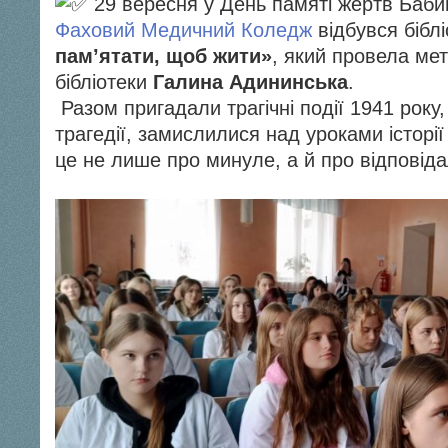
29 вересня у День памяті жертв Баби
Фаховий Медичний Коледж
відбувся бібл
пам’ятати, щоб жити»
, який провела ме
бібліотеки
Галина Адининська
.
Разом пригадали трагічні події 1941 рок
трагедії, замислилися над уроками історії
це не лише про минуле, а й про відповіда