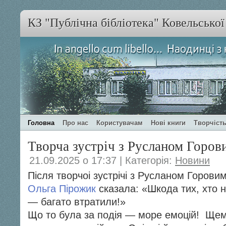
КЗ "Публічна бібліотека" Ковельсько
Головна
Про нас
Користувачам
Нові книги
Творчість
Творча зустріч з Русланом Горов
21.09.2025 о 17:37 | Категорія:
Новини
Після творчоі зустрічі з Русланом Горови
Ольга Пірожик
сказала: «Шкода тих, хто н
— багато втратили!»
Що то була за подія — море емоцій!
Щемн