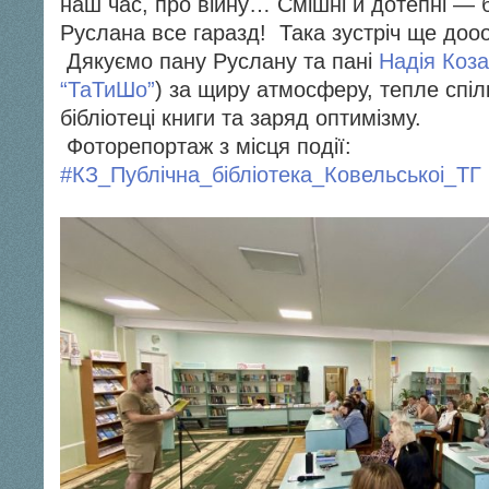
наш час, про війну… Смішні й дотепні — 
Руслана все гаразд! Така зустріч ще доо
Дякуємо пану Руслану та пані
Надія Коза
“ТаТиШо”
) за щиру атмосферу, тепле спіл
бібліотеці книги та заряд оптимізму.
Фоторепортаж з місця події:
#КЗ_Публічна_бібліотека_Ковельськоі_ТГ