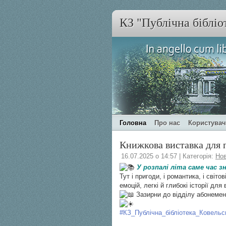
КЗ "Публічна бібліо
Головна
Про нас
Користува
Книжкова виставка для п
16.07.2025 о 14:57 | Категорія:
Но
У розпалі літа саме час з
Тут і пригоди, і романтика, і світ
емоцій, легкі й глибокі історії для
Зазирни до відділу абонемент
#КЗ_Публічна_бібліотека_Ковельс