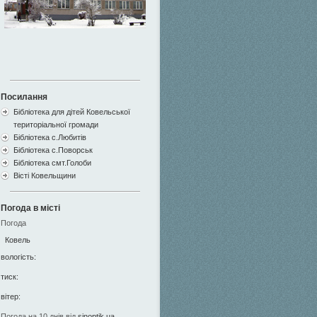
Посилання
Бібліотека для дітей Ковельської
територіальної громади
Бібліотека с.Любитів
Бібліотека с.Поворськ
Бібліотека смт.Голоби
Вісті Ковельщини
Погода в місті
Погода
Ковель
вологість:
тиск:
вітер:
Погода на 10 днів від
sinoptik.ua