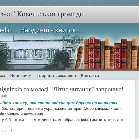
тека" Ковельської громади
чам
Нові книги
Творчість земляків
Контакти
ідлітків та молоді “Літнє читання” запрошує!
вини
найти книжку, яка стане найкращим другом на канікулах.
ові бестселери, і новинки українських авторів! Море книжок, хвиля
 відпочинку й натхнення.
у бібліотеки — і, можливо, саме обрана книжка змінить твоє літо!
ькоі_ТГ