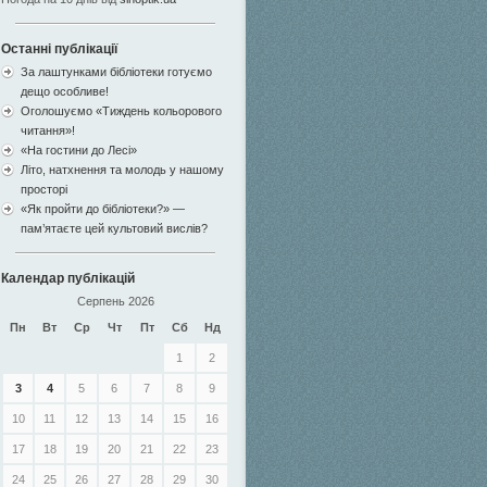
Останні публікації
За лаштунками бібліотеки готуємо
дещо особливе!
Оголошуємо «Тиждень кольорового
читання»!
«На гостини до Лесі»
Літо, натхнення та молодь у нашому
просторі
«Як пройти до бібліотеки?» —
пам’ятаєте цей культовий вислів?
Календар публікацій
Серпень 2026
Пн
Вт
Ср
Чт
Пт
Сб
Нд
1
2
3
4
5
6
7
8
9
10
11
12
13
14
15
16
17
18
19
20
21
22
23
24
25
26
27
28
29
30