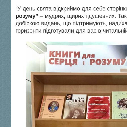
У день свята відкриймо для себе сторінк
розуму”
– мудрих, щирих і душевних. Так
добіркою видань, що підтримують, надиха
горизонти підготували для вас в читальній