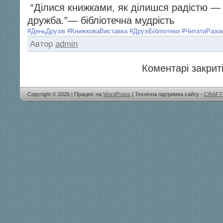
“Ділися книжками, як ділишся радістю —
дружба.”— бібліотечна мудрість
#ДеньДрузів
#КнижковаВиставка
#ДрузіБібліотеки
#ЧитатиРазо
Автор
admin
Коментарі закриті
Copyright © 2026 | Працює на
WordPress
| Технічна підтримка сайту -
CRAFT 