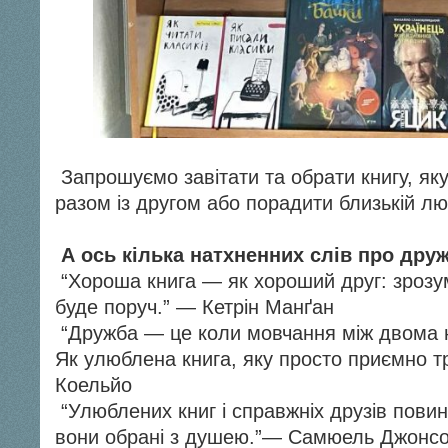
Запрошуємо завітати та обрати книгу, як
разом із другом або порадити близькій лю
А ось кілька натхненних слів про друж
“Хороша книга — як хороший друг: зрозум
буде поруч.” — Кетрін Манґан
“Дружба — це коли мовчання між двома 
Як улюблена книга, яку просто приємно 
Коельйо
“Улюблених книг і справжніх друзів повин
вони обрані з душею.”— Самюель Джонс