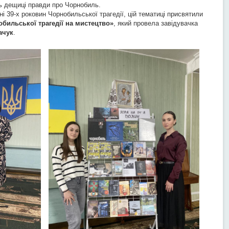
ть дещиці правди про Чорнобиль.
ні 39-х роковин Чорнобильської трагедії, цій тематиці присвятили
бильської трагедії на мистецтво»
, який провела завідувачка
ачук
.