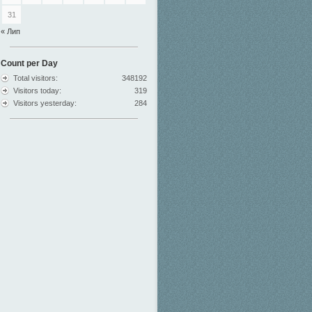
31
« Лип
Count per Day
Total visitors:
348192
Visitors today:
319
Visitors yesterday:
284