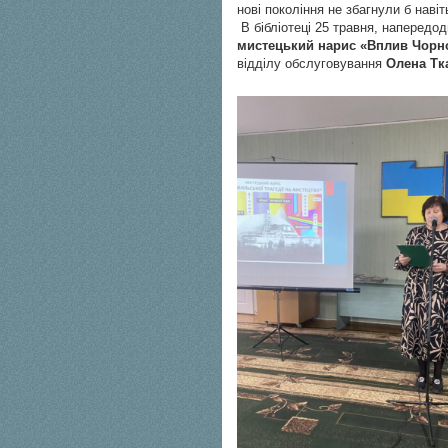
нові покоління не збагнули б наві
В бібліотеці 25 травня, напередод
мистецький нарис «Вплив Чорно
відділу обслуговування
Олена Тк