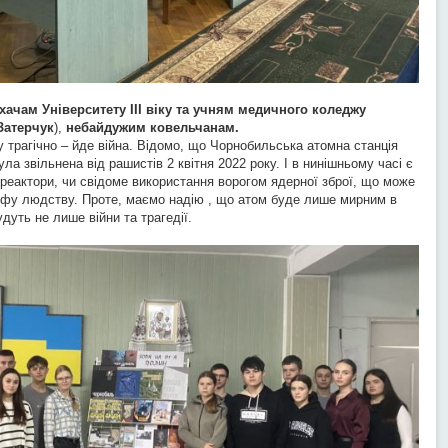
хачам Університету III віку та учням медичного коледжу
Затерчук
),
небайдужим ковельчанам.
ву трагічно – йде війна. Відомо, що Чорнобильська атомна станція
ула звільнена від рашистів 2 квітня 2022 року. І в нинішньому часі є
 реактори, чи свідоме використання ворогом ядерної зброї, що може
офу людству. Проте, маємо надію , що атом буде лише мирним в
дуть не лише війни та трагедії.