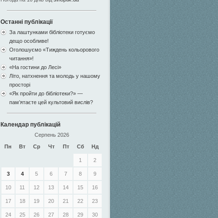
Останні публікації
За лаштунками бібліотеки готуємо
дещо особливе!
Оголошуємо «Тиждень кольорового
читання»!
«На гостини до Лесі»
Літо, натхнення та молодь у нашому
просторі
«Як пройти до бібліотеки?» —
пам’ятаєте цей культовий вислів?
Календар публікацій
Серпень 2026
Пн
Вт
Ср
Чт
Пт
Сб
Нд
1
2
3
4
5
6
7
8
9
10
11
12
13
14
15
16
17
18
19
20
21
22
23
24
25
26
27
28
29
30