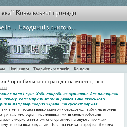
тека" Ковельської громади
чам
Нові книги
Творчість земляків
Контакти
в Чорнобильської трагедії на мистецтво»
вини
ються поля і луки. Ходи природи не зупинити. Але понищити
 в 1986-му, коли мирний атом вирвався з-під людського
рив чималу територію України та сусідніх держав.
льки в житті людей і навколишньому середовищі, вибух на атомній
ратурі та в мистецтві: письменники і митці своїми роботами
грози використання атомної енергетики, нагадують про жахи
івчуття всім постраждалим. Це «літописи катастрофи», без яких