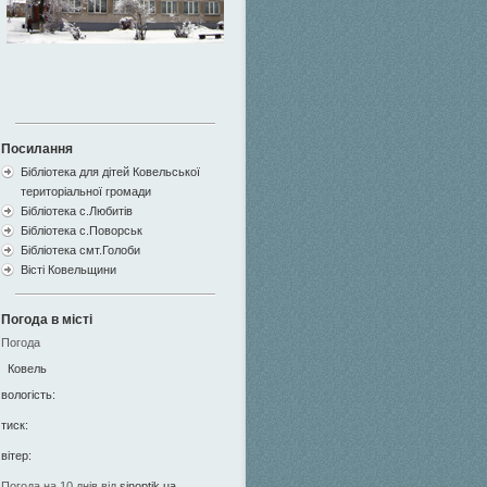
Посилання
Бібліотека для дітей Ковельської
територіальної громади
Бібліотека с.Любитів
Бібліотека с.Поворськ
Бібліотека смт.Голоби
Вісті Ковельщини
Погода в місті
Погода
Ковель
вологість:
тиск:
вітер:
Погода на 10 днів від
sinoptik.ua