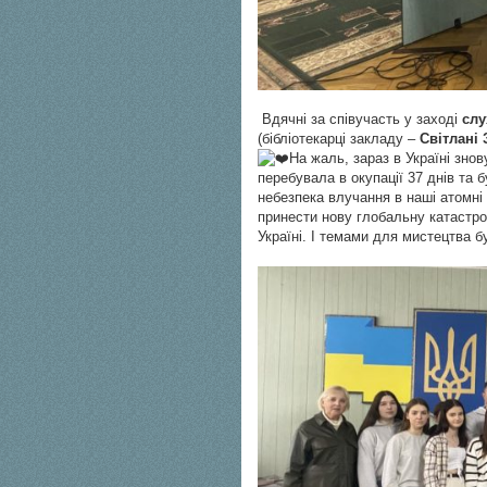
Вдячні за співучасть у заході
слу
(бібліотекарці закладу –
Світлані 
На жаль, зараз в Україні зно
перебувала в окупації 37 днів та б
небезпека влучання в наші атомні
принести нову глобальну катастр
Україні. І темами для мистецтва бу