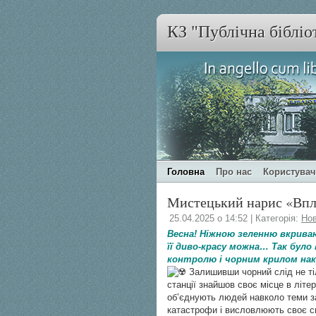
КЗ "Публічна бібліо
Головна
Про нас
Користува
Мистецький нарис «Впли
25.04.2025 о 14:52 | Категорія:
Но
Весна! Ніжною зеленню вкрива
її диво-красу можна… Так було
контролю і чорним крилом нак
Залишивши чорний слід не ті
станції знайшов своє місце в літе
об’єднують людей навколо теми за
катастрофи і висловлюють своє сп