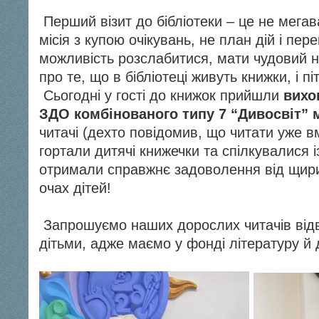
Перший візит до бібліотеки – це не мега
місія з купою очікувань, не план дій і пере
можливість розслабитися, мати чудовий на
про те, що в бібліотеці живуть книжки, і піт
Сьогодні у гості до книжок прийшли
вихов
ЗДО комбінованого типу 7 “Дивосвіт” 
читачі (дехто повідомив, що читати уже в
гортали дитячі книжечки та спілкувалися і
отримали справжнє задоволення від щирих
очах дітей!
Запрошуємо наших дорослих читачів відві
дітьми, адже маємо у фонді літературу й 