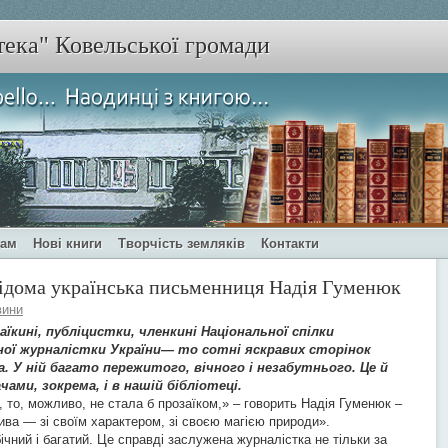
тека" Ковельської громади
чам
Нові книги
Творчість земляків
Контакти
 відома українська письменниця Надія Гуменюк
вини
їкині, публіцистки, членкині Національної спілки
ної журналістки України— то сотні яскравих сторінок
. У ній багато пережитого, вічного і незабутнього. Це й
чами, зокрема, і в нашій бібліотеці.
 то, можливо, не стала б прозаїком,» – говорить Надія Гуменюк –
ва — зі своїм характером, зі своєю магією природи».
чний і багатий. Це справді заслужена журналістка не тільки за