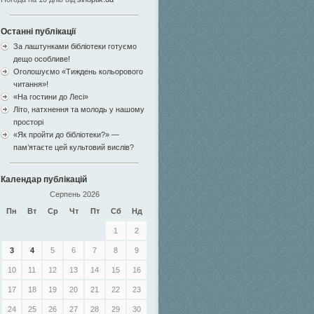
Останні публікації
За лаштунками бібліотеки готуємо
дещо особливе!
Оголошуємо «Тиждень кольорового
читання»!
«На гостини до Лесі»
Літо, натхнення та молодь у нашому
просторі
«Як пройти до бібліотеки?» —
пам’ятаєте цей культовий вислів?
Календар публікацій
Серпень 2026
Пн
Вт
Ср
Чт
Пт
Сб
Нд
1
2
3
4
5
6
7
8
9
10
11
12
13
14
15
16
17
18
19
20
21
22
23
24
25
26
27
28
29
30