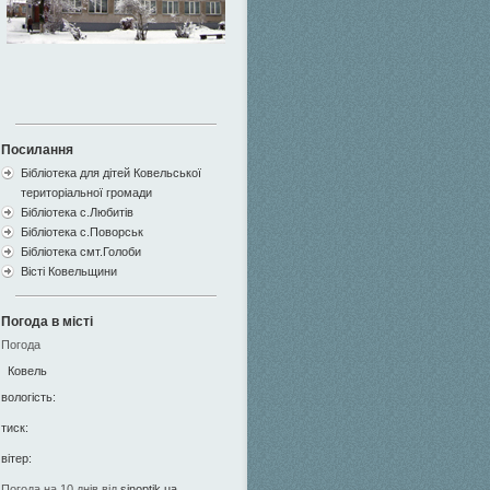
Посилання
Бібліотека для дітей Ковельської
територіальної громади
Бібліотека с.Любитів
Бібліотека с.Поворськ
Бібліотека смт.Голоби
Вісті Ковельщини
Погода в місті
Погода
Ковель
вологість:
тиск:
вітер:
Погода на 10 днів від
sinoptik.ua