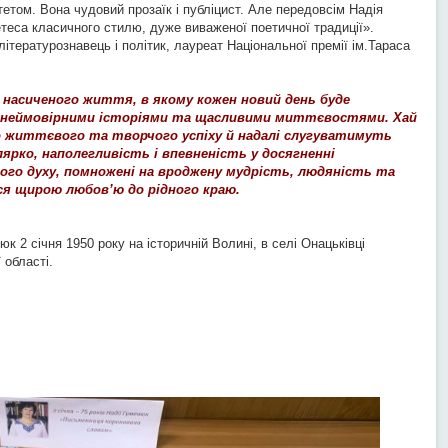
етом. Вона чудовий прозаїк і публіцист. Але передовсім Надія
теса класичного стилю, дуже виваженої поетичної традиції».
ітературознавець і політик, лауреат Національної премії ім.Тараса
, насиченого життя, в якому кожен новий день буде
, неймовірними історіями та щасливими миттєвостями. Хай
 життєвого та творчого успіху й надалі слугуватимуть
ярко, наполегливість і впевненість у досягненні
ого духу, помножені на вроджену мудрість, людяність та
ся щирою любов’ю до рідного краю.
 2 січня 1950 року на історичній Волині, в селі Онацьківці
 області.