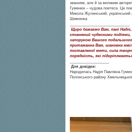
званням, але й за великим авторит
Гуменюк – чудова поетеса. Це пое
Микола Жулинський, український л
Шевченка
_____________________________
Щиро бажаємо Вам, пані Надіє
сповнений чудесними подіями
запорукою Вашого подальшого
притаманна Вам, шановна ювіл
поставленої мети, сила творч
порядність, які підкріплюють
___________________
Для довідки:
Народилась Надія Павлівна Гуменюк
Полонського району Хмельницької