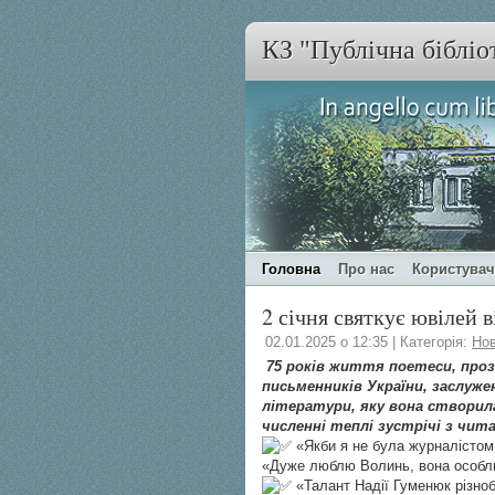
КЗ "Публічна бібліо
Головна
Про нас
Користува
2 січня святкує ювілей
02.01.2025 о 12:35 | Категорія:
Но
75 років життя поетеси, проза
письменників України, заслуже
літератури, яку вона створила
численні теплі зустрічі з чита
«Якби я не була журналістом,
«Дуже люблю Волинь, вона особли
«Талант Надії Гуменюк різнобі