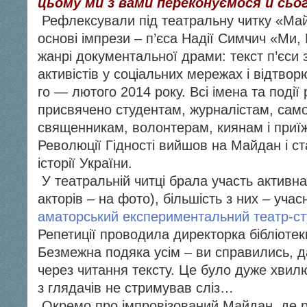
цьому ми з вами переконуємося й сьо
Рефлексували під театральну читку «Май
основі імпрези – п’єса Надії Симчич «Ми,
жанрі документальної драми: текст п’єси
активістів у соціальних мережах і відтвор
го — лютого 2014 року. Всі імена та події
присвячено студентам, журналістам, сам
священникам, волонтерам, киянам і приїж
Революції Гідності вийшов на Майдан і ст
історії України.
У театральній читці брала участь активна
акторів – на фото), більшість з них – уча
аматорський експериментальний театр-сту
Репетиції проводила директорка бібліоте
Безмежна подяка усім – ви справились, 
через читання тексту. Це було дуже хвил
з глядачів не стримував сліз…
Окремо про імпровізований Майдан, де р