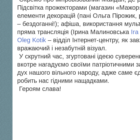
Підсвітка прожекторами (магазин «Мажор»
елементи декорацій (пані Ольга Пірожик
– бездоганні!); афіша, використання муль
пряма трансляція (Ірина Малиновська
Ira
Oleg Kotik
– відділ Інтернет-центру, як зав
вражаючий і незабутній візуал.
У скрутний час, згуртовані ідеєю суверен
вкотре нагадуємо своїми патріотичними 
дух нашого вільного народу, адже саме єд
робить нас гідними нащадками.
Героям слава!