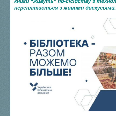
книги “живуть” по-сісідству з техно
переплітається з живими дискусіями.